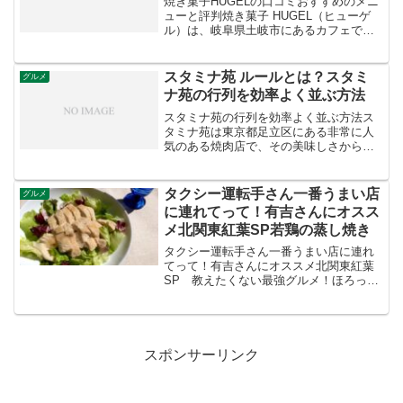
焼き菓子HUGELの口コミおすすめのメニ
ューと評判焼き菓子 HUGEL（ヒューゲ
ル）は、岐阜県土岐市にあるカフェで、
美味しい焼き菓子が評判です。こちらの
お店の口コミからおすすめのメニューを
いくつかご紹介します。ロールケーキ: ふ
スタミナ苑 ルールとは？スタミ
グルメ
んわりとした...
ナ苑の行列を効率よく並ぶ方法
スタミナ苑の行列を効率よく並ぶ方法ス
タミナ苑は東京都足立区にある非常に人
気のある焼肉店で、その美味しさから多
くの人々が訪れます。スタミナ苑には特
有のルールがあり、予約は受け付けてお
らず、訪れる全ての人が行列に並ぶ必要
タクシー運転手さん一番うまい店
グルメ
があります。また、入店時...
に連れてって！有吉さんにオスス
メ北関東紅葉SP若鶏の蒸し焼き
タクシー運転手さん一番うまい店に連れ
てって！有吉さんにオススメ北関東紅葉
SP 教えたくない最強グルメ！ほろっほ
ろ!若鶏の蒸し焼き（群馬県上毛高原駅）
このお店を予想しました
スポンサーリンク