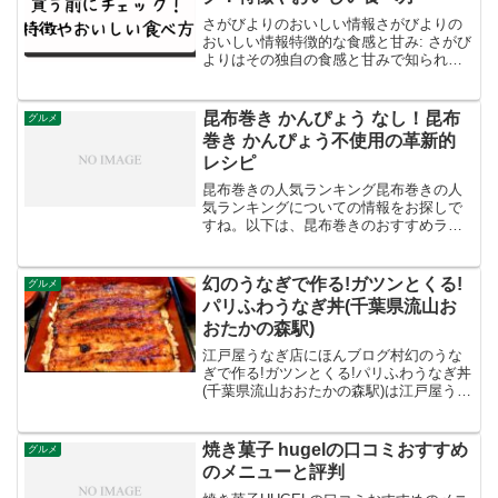
さがびよりのおいしい情報さがびよりの
おいしい情報特徴的な食感と甘み: さがび
よりはその独自の食感と甘みで知られて
います。つやや粒が大きく、もっちりと
した食感があり、口に入れた瞬間に甘み
が広がります。耐病性と収量性: 佐賀県農
昆布巻き かんぴょう なし！昆布
グルメ
業試験研究センタ...
巻き かんぴょう不使用の革新的
レシピ
昆布巻きの人気ランキング昆布巻きの人
気ランキングについての情報をお探しで
すね。以下は、昆布巻きのおすすめラン
キングです。昆布巻き 3本セット - 北海
道産の昆布を使用した鮭、にしん、しし
ゃもの昆布巻き特選さけ、にしん、たら
幻のうなぎで作る!ガツンとくる!
グルメ
こ昆布巻き3点セッ...
パリふわうなぎ丼(千葉県流山お
おたかの森駅)
江戸屋うなぎ店にほんブログ村幻のうな
ぎで作る!ガツンとくる!パリふわうなぎ丼
(千葉県流山おおたかの森駅)は江戸屋うな
ぎ店今年の丑の日もこの店のウナギを食
べよう！ この投稿をInstagramで見る
Yukikazu Watabe(@yuki...
焼き菓子 hugelの口コミおすすめ
グルメ
のメニューと評判