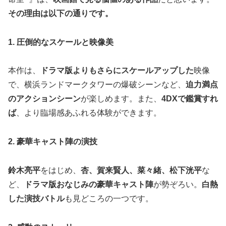
その理由は以下の通りです。
1. 圧倒的なスケールと映像美
本作は、
ドラマ版よりもさらにスケールアップした
映像
で、横浜ランドマークタワーの爆破シーンなど、
迫力満点
のアクションシーン
が楽しめます。また、
4DXで鑑賞すれ
ば
、より臨場感あふれる体験ができます。
2. 豪華キャスト陣の演技
鈴木亮平
をはじめ、
杏、賀来賢人、菜々緒、松下洸平
な
ど、
ドラマ版おなじみの豪華キャスト陣
が勢ぞろい。
白熱
した演技バトル
も見どころの一つです。