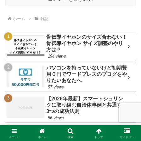
ホーム
雑記
骨伝導イヤホンのサイズ合わない！
骨伝導イヤホン サイズ調整のやり
方は？
194 views
パソコンを持っていないけど初期費
用０円でワードプレスのブログをや
りたいあなたへ
57 views
【2026年最新】スマートシュリン
クに取り組む自治体事例と共通する
3つの成功法則
56 views
生活用動産 トレーディングカード
の売却と税金対策で知っておくべき
メニュー
ホーム
検索
トップ
サイドバー