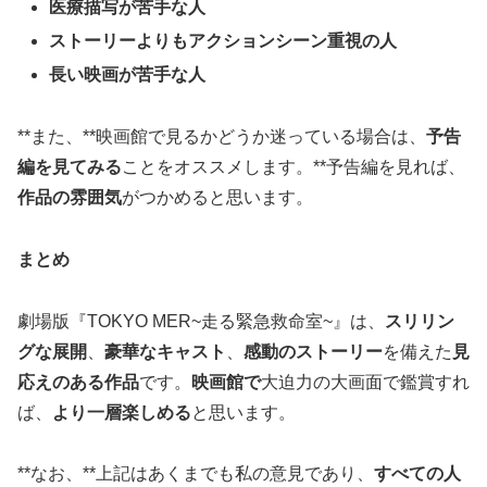
医療描写が苦手な人
ストーリーよりもアクションシーン重視の人
長い映画が苦手な人
**また、**映画館で見るかどうか迷っている場合は、
予告
編を見てみる
ことをオススメします。**予告編を見れば、
作品の雰囲気
がつかめると思います。
まとめ
劇場版『TOKYO MER~走る緊急救命室~』は、
スリリン
グな展開
、
豪華なキャスト
、
感動のストーリー
を備えた
見
応えのある作品
です。
映画館で
大迫力の大画面で鑑賞すれ
ば、
より一層楽しめる
と思います。
**なお、**上記はあくまでも私の意見であり、
すべての人