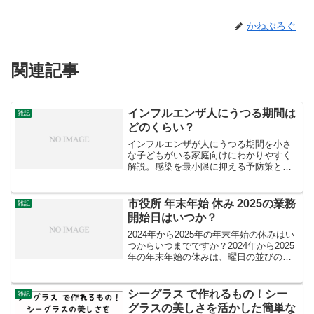
かねぶろぐ
関連記事
インフルエンザ人にうつる期間は
雑記
どのくらい？
インフルエンザが人にうつる期間を小さ
な子どもがいる家庭向けにわかりやすく
解説。感染を最小限に抑える予防策と家
庭内でできる対処法も紹介します。
市役所 年末年始 休み 2025の業務
雑記
開始日はいつか？
2024年から2025年の年末年始の休みはい
つからいつまでですか？2024年から2025
年の年末年始の休みは、曜日の並びの関
係で、最大9連休になる可能性が高いで
す。一般的な年末年始休暇: 12月29日
（日）～1月3日（金）の6日間最大9連
シーグラス で作れるもの！シー
雑記
休...
グラスの美しさを活かした簡単な