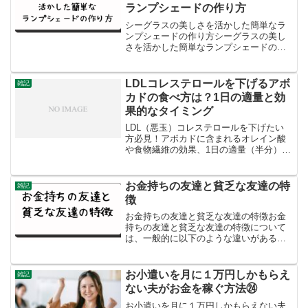
ランプシェードの作り方
シーグラスの美しさを活かした簡単なラ
ンプシェードの作り方シーグラスの美し
さを活かした簡単なランプシェードの作
り方シーグラスを使った美しいランプシ
ェードを作る方法をご紹介します。シー
グラスはその透明感とカラフルさが魅力
LDLコレステロールを下げるアボ
雑記
的で、夏のインテリアにぴ...
カドの食べ方は？1日の適量と効
果的なタイミング
LDL（悪玉）コレステロールを下げたい
方必見！アボカドに含まれるオレイン酸
や食物繊維の効果、1日の適量（半分）、
食べるべき最適なタイミングを専門的に
解説します。太るのを防ぐ注意点や、数
値改善を助ける最強の食べ合わせレシピ
お金持ちの友達と貧乏な友達の特
雑記
も紹介。今日からできる食事改善法をチ
徴
ェック！
お金持ちの友達と貧乏な友達の特徴お金
持ちの友達と貧乏な友達の特徴について
は、一般的に以下のような違いがあると
言われています：時間の使い方: お金持ち
は時間を有効に使い、自己投資や人脈構
築に時間を費やす傾向があります。一
お小遣いを月に１万円しかもらえ
雑記
方、貧乏な人は短期的な...
ない夫がお金を稼ぐ方法㉔
お小遣いを月に１万円しかもらえない夫