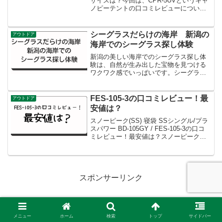
サイズは？今回は、CPR-5UVというキャ
ノピーテントの口コミレビューについて
ご紹介します。また、広さや収納サイズ
についてもお伝えしますね。CPR-5UV
は、山善というメーカーのキャンパーズ
シーグラスだらけの海岸 新潟の
アウトドア
コレクシ...
海岸でのシーグラス探し体験
新潟の美しい海岸でのシーグラス探し体
験は、自然が生み出した宝物を見つける
ワクワク感でいっぱいです。シーグラス
とは、波に洗われ、砂に磨かれて形を変
えたガラス片のこと。その鮮やかな色合
いや独特の質感は、見る人を魅了しま
FES-105-3の口コミレビュー！最
アウトドア
す。新潟の海岸は、このシー...
安値は？
スノーピーク(SS) 寝袋 SSシングル/プラ
スパワー BD-105GY / FES-105-3の口コ
ミレビュー！最安値は？スノーピーク
(SS)の寝袋「SSシングル/プラスパワー
(FES-105-3)」は、秋冬のキャンプに最適
な高スペック...
スポンサーリンク
メニュー
ホーム
検索
トップ
サイドバー