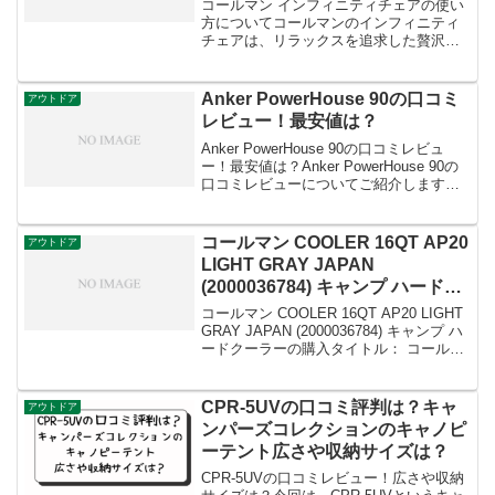
コールマン インフィニティチェアの使い
方についてコールマンのインフィニティ
チェアは、リラックスを追求した贅沢な
アウトドアチェアで、快適な座り心地が
特徴です。使い方は簡単で、以下のステ
ップに従って設置できます:展開: インフ
Anker PowerHouse 90の口コミ
アウトドア
ィニティチェアを折...
レビュー！最安値は？
Anker PowerHouse 90の口コミレビュ
ー！最安値は？Anker PowerHouse 90の
口コミレビューについてご紹介します。
最安値についても詳しくお伝えします
ね。Anker PowerHouse 90は、コンパク
トながら大...
コールマン COOLER 16QT AP20
アウトドア
LIGHT GRAY JAPAN
(2000036784) キャンプ ハードク
ーラー買えないし売ってない！ど
コールマン COOLER 16QT AP20 LIGHT
こで購入できる？
GRAY JAPAN (2000036784) キャンプ ハ
ードクーラーの購入タイトル： コールマ
ン COOLER 16QT AP20 LIGHT GRAY
JAPAN (20000...
CPR-5UVの口コミ評判は？キャ
アウトドア
ンパーズコレクションのキャノピ
ーテント広さや収納サイズは？
CPR-5UVの口コミレビュー！広さや収納