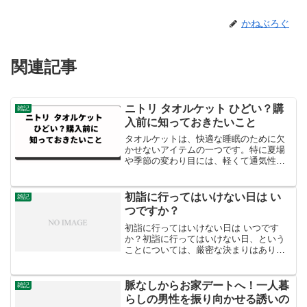
かねぶろぐ
関連記事
ニトリ タオルケット ひどい？購
雑記
入前に知っておきたいこと
タオルケットは、快適な睡眠のために欠
かせないアイテムの一つです。特に夏場
や季節の変わり目には、軽くて通気性の
良いタオルケットが重宝します。多くの
家庭用品を手がけるニトリのタオルケッ
トは、その手頃な価格と多様なデザイン
初詣に行ってはいけない日は い
雑記
で人気を集めています。し...
つですか？
初詣に行ってはいけない日は いつです
か？初詣に行ってはいけない日、という
ことについては、厳密な決まりはありま
せん。しかし、古くから伝わる考え方
や、状況によっては避けた方が良いとさ
れる日があります。避けた方が良いとさ
脈なしからお家デートへ！一人暮
雑記
れる日不成就日: この日は...
らしの男性を振り向かせる誘いの