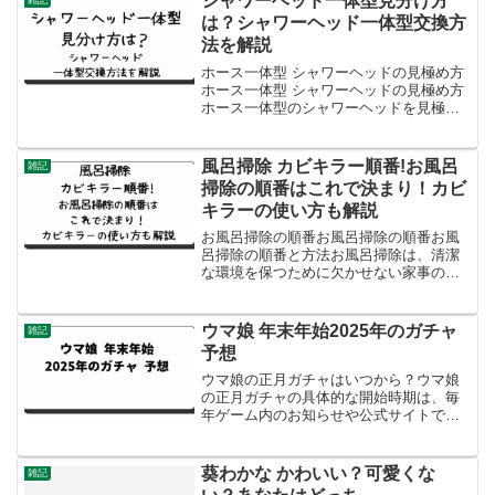
シャワーヘッド一体型見分け方
雑記
ップします高くても買...
は？シャワーヘッド一体型交換方
法を解説
ホース一体型 シャワーヘッドの見極め方
ホース一体型 シャワーヘッドの見極め方
ホース一体型のシャワーヘッドを見極め
る方法については、以下のポイントが重
要です：シャワーヘッドとホースの接続
部分を確認：一体型の場合、シャワーヘ
風呂掃除 カビキラー順番!お風呂
雑記
ッドとホースは分離で...
掃除の順番はこれで決まり！カビ
キラーの使い方も解説
お風呂掃除の順番お風呂掃除の順番お風
呂掃除の順番と方法お風呂掃除は、清潔
な環境を保つために欠かせない家事の一
つです。効率的なお風呂掃除を行うため
には、正しい順番と方法を守ることが大
切です。ここでは、お風呂掃除の順番と
ウマ娘 年末年始2025年のガチャ
雑記
方法について詳しく説明し...
予想
ウマ娘の正月ガチャはいつから？ウマ娘
の正月ガチャの具体的な開始時期は、毎
年ゲーム内のお知らせや公式サイトで発
表されます。そのため、確実な情報を知
りたい場合は、ゲーム内のお知らせや公
式サイトをこまめにチェックすることを
葵わかな かわいい？可愛くな
雑記
おすすめします。一般的に...