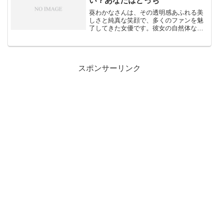
い？あなたはどっち
葵わかなさんは、その透明感あふれる美
しさと純真な笑顔で、多くのファンを魅
了してきた女優です。彼女の自然体な魅
力に引き込まれる人も多く、かわいいと
評価する声が絶えません。しかし、外見
に対する感想は人それぞれであり、好み
や視点によって意見が分か...
スポンサーリンク