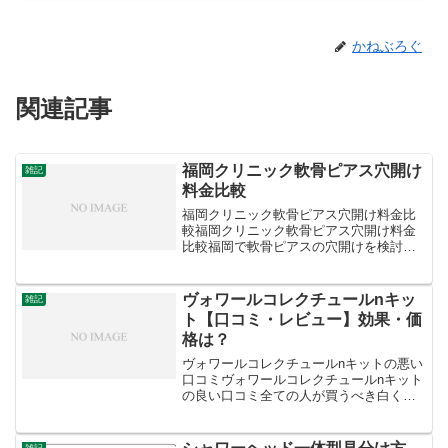
かねぶろぐ
関連記事
福岡クリニック軟骨ピアス穴開け
雑記
料金比較
福岡クリニック軟骨ピアス穴開け料金比
較福岡クリニック軟骨ピアス穴開け料金
比較福岡で軟骨ピアスの穴開けを検討さ
れているのですね。いくつかのクリニッ
クの料金を比較してみましたので、参考
にしてください。TCB東京中央美容外科
ヴォワールコレクチュールnキッ
雑記
では、耳の軟骨ピアスの...
ト【口コミ・レビュー】効果・価
格は？
ヴォワールコレクチュールnキットの悪い
口コミヴォワールコレクチュールnキット
の良い口コミ全ての人が買うべき白くう
く事もなく艶出し補正してくれますほう
れい線のたてしわもつきにくいとにかく
楽ちん時短でありがたいお肌がトーンア