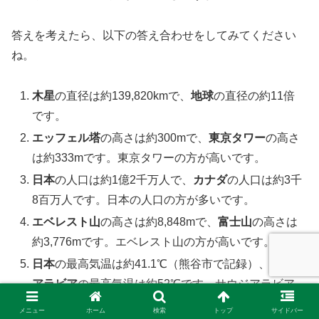
答えを考えたら、以下の答え合わせをしてみてください
ね。
木星
の直径は約139,820kmで、
地球
の直径の約11倍
です。
エッフェル塔
の高さは約300mで、
東京タワー
の高さ
は約333mです。東京タワーの方が高いです。
日本
の人口は約1億2千万人で、
カナダ
の人口は約3千
8百万人です。日本の人口の方が多いです。
エベレスト山
の高さは約8,848mで、
富士山
の高さは
約3,776mです。エベレスト山の方が高いです。
日本
の最高気温は約41.1℃（熊谷市で記録）、
サウジ
アラビア
の最高気温は約52℃です。サウジアラビア
の最高気温の方が高いです。
メニュー
ホーム
検索
トップ
サイドバー