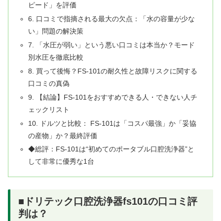
ピード」を評価
6. 口コミで指摘される最大の欠点：「水の容量が少な
い」問題の解決策
7. 「水圧が弱い」という悪い口コミは本当か？モード
別水圧を徹底比較
8. 買って後悔？FS-101の耐久性と故障リスクに関する
口コミの真偽
9. 【結論】FS-101をおすすめできる人・できない人チ
ェックリスト
10. ドルツと比較： FS-101は「コスパ最強」か「妥協
の産物」か？最終評価
◆総評：FS-101は“初めてのポータブル口腔洗浄器”と
して非常に優秀な1台
■ドリテック口腔洗浄器fs101の口コミ評
判は？