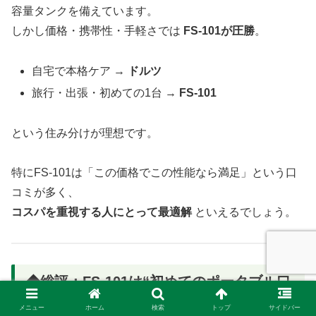
容量タンクを備えています。
しかし価格・携帯性・手軽さでは
FS-101が圧勝
。
自宅で本格ケア →
ドルツ
旅行・出張・初めての1台 →
FS-101
という住み分けが理想です。
特にFS-101は「この価格でこの性能なら満足」という口
コミが多く、
コスパを重視する人にとって最適解
といえるでしょう。
◆総評：FS-101は“初めてのポータブル口
腔洗浄器”として非常に優秀な1台
メニュー
ホーム
検索
トップ
サイドバー