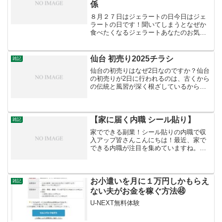
係
８月２７日はジェラートの日今日はジェ
ラートの日です！聞いてしまうとなぜか
食べたくなるジェラートあなたのお気に
入りのジェラート店はどこですか？ジェ
ラートの日とは？8月27日は「ジェラート
の日」です。ジェラートのおいしさや魅
仙台 初売り2025チラシ
雑記
力を多くの人に知って...
仙台の初売りはなぜ2日なのですか？仙台
の初売りが2日に行われるのは、古くから
の伝統と風習が深く根ざしているからで
す。その理由としては、主に以下の点が
挙げられます。「事始め」の吉日: 日本で
は1月2日が「事始め」の吉日とされ、新
しい年を迎えて...
【家に届く内職 シール貼り】
雑記
家でできる副業！シール貼りの内職で収
入アップ皆さんこんにちは！最近、家で
できる内職が注目を集めていますね。そ
の中でも、シール貼りの内職は手軽で始
めやすく、自宅に居ながら収入を得るこ
とができる魅力的なオプションです。な
ぜシール貼りの内職なのか...
お小遣いを月に１万円しかもらえ
雑記
ない夫がお金を稼ぐ方法㊽
U-NEXT無料体験