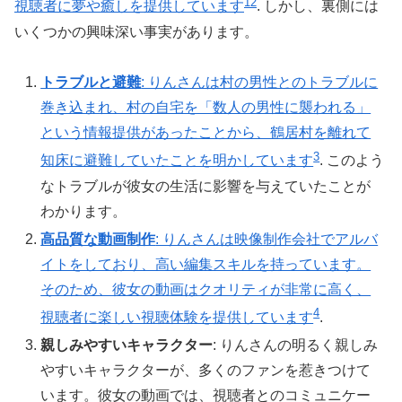
1
2
視聴者に夢や癒しを提供しています
. しかし、裏側には
いくつかの興味深い事実があります。
トラブルと避難
: りんさんは村の男性とのトラブルに
巻き込まれ、村の自宅を「数人の男性に襲われる」
という情報提供があったことから、鶴居村を離れて
3
知床に避難していたことを明かしています
. このよう
なトラブルが彼女の生活に影響を与えていたことが
わかります。
高品質な動画制作
: りんさんは映像制作会社でアルバ
イトをしており、高い編集スキルを持っています。
そのため、彼女の動画はクオリティが非常に高く、
4
視聴者に楽しい視聴体験を提供しています
.
親しみやすいキャラクター
: りんさんの明るく親しみ
やすいキャラクターが、多くのファンを惹きつけて
います。彼女の動画では、視聴者とのコミュニケー