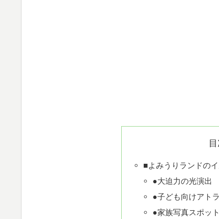
目
■よみうりランドの
●大迫力の光演出
●子ども向けアト
●家族写真スポッ