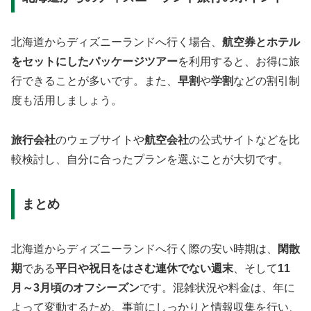
北海道からディズニーランドへ行く場合、
航空券とホテル
をセットにしたパッケージツアー
を利用すると、お得に旅
行できることが多いです。また、
早割
や
学割
などの割引制
度も活用しましょう。
旅行会社
のウェブサイトや
航空会社
の公式サイトなどを比
較検討し、自分に合ったプランを選ぶことが大切です。
まとめ
北海道からディズニーランドへ行く際の安い時期は、
閑散
期
である
平日や祝日をはさむ連休でない週末
、そして
11
月～3月頃のオフシーズン
です。混雑状況や料金は、年に
よって変動するため、事前にしっかりと情報収集を行い、