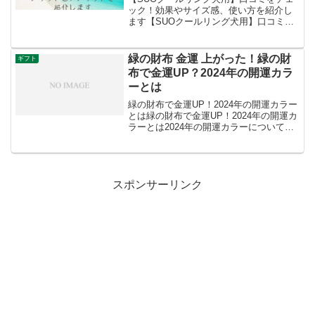
ック！効果やサイズ感、使い方を紹介し
ます【SUOクールリング犬用】口コミを
チェック！効果やサイズ感、使い方を紹
介します散歩する時は必ず使っています♪
車のエアコンでも冷え冷えになる、スト
緑の財布 金運 上がった！緑の財
ギフト
ックしています色が...
布で金運UP？2024年の開運カラ
ーとは
緑の財布で金運UP！2024年の開運カラー
とは緑の財布で金運UP！2024年の開運カ
ラーとは2024年の開運カラーについての
情報は以下の通りです：スプリンググリ
ーンとインペリアルイエローが、2024年
の幸運な色とされています。これらの色
は、...
スポンサーリンク