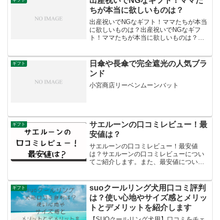
出産祝いでNGなギフト！ママた
いくつかの魅力があります。...
ちが本当に欲しいものは？
出産祝いでNGなギフト！ママたちが本当
に欲しいものは？出産祝いでNGなギフ
ト！ママたちが本当に欲しいものは？出
産祝いのギフトは、ママたちが本当に欲
しいものを考えることが大切です。以下
は、一般的にNGなギフトや、ママたちが
日傘や長傘で完全遮光の人気ブラ
ギフト
喜ぶであろうアイテム...
ンド
小宮商店リーベンムーンバット
サエルーンの口コミレビュー！最
ギフト
安値は？
サエルーンの口コミレビュー！最安値
は？サエルーンの口コミレビューについ
てご紹介します。また、最安値について
もお伝えしますね。サエルーンは、沖縄
シークヮーサー由来の成分を含むサプリ
メントで、多くの方に利用されていま
suoクールリング犬用口コミ評判
ギフト
す。では、実際のユーザーはサ...
は？使い心地やサイズ感とメリッ
トとデメリットを紹介します
【SUOクールリング犬用】口コミをチェ