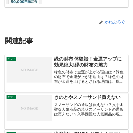
かねぶろぐ
関連記事
緑の財布 体験談！金運アップに
ギフト
効果絶大!緑の財布の魅力
緑色の財布で金運が上がる理由は？緑色
の財布で金運が上がる理由は？緑色の財
布が金運を上げるとされる理由は、風水
における色の意味合いと五行思想に基づ
いています。風水では、緑色は成長や繁
栄を象徴する「木」の要素に関連してお
きのとやスノーサンド買えない
ギフト
り、春や若々しさ、新しい...
スノーサンドの通販は買えない？入手困
難な人気商品の現状スノーサンドの通販
は買えない？入手困難な人気商品の現状
「きのとや」の「スノーサンド」は、北
海道札幌市にある洋菓子店「きのとや」
さんの冬季限定商品で、2カ月で50万個以