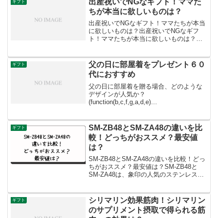
上の売り上げがあり、...
出産祝いでNGなギフト！ママた
ギフト
ちが本当に欲しいものは？
出産祝いでNGなギフト！ママたちが本当
に欲しいものは？出産祝いでNGなギフ
ト！ママたちが本当に欲しいものは？出
産祝いのギフトは、ママたちが本当に欲
しいものを考えることが大切です。以下
は、一般的にNGなギフトや、ママたちが
父の日に部屋着をプレゼント６０
ギフト
喜ぶであろうアイテム...
代におすすめ
父の日に部屋着を贈る場合、どのような
デザインが人気か？
(function(b,c,f,g,a,d,e)
{b.MoshimoAffiliateObject=a;b=b||function
(){arguments.currentScript=c...
SM-ZB48とSM-ZA48の違いを比
ギフト
較！どっちがおススメ？最安値
は？
SM-ZB48とSM-ZA48の違いを比較！どっ
ちがおススメ？最安値は？SM-ZB48と
SM-ZA48は、象印の人気のステンレスマ
グです。どちらも「シームレスせん」を
採用しており、分解せずに簡単にお手入
れできるのが特徴です。しかし、見た目
シリマリン効果筋肉！シリマリン
ギフト
や...
のサプリメント摂取で得られる筋