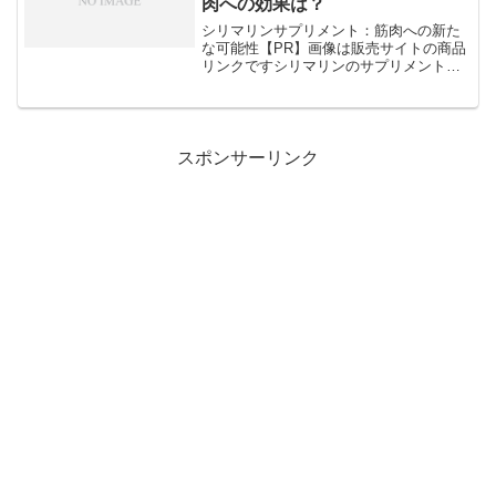
肉への効果は？
シリマリンサプリメント：筋肉への新た
な可能性【PR】画像は販売サイトの商品
リンクですシリマリンのサプリメント摂
取で得られる筋肉への効果シリマリンは
肝臓の健康に関連したサプリメントとし
て広く知られていますが、筋肉に対する
効果については、いくつ...
スポンサーリンク