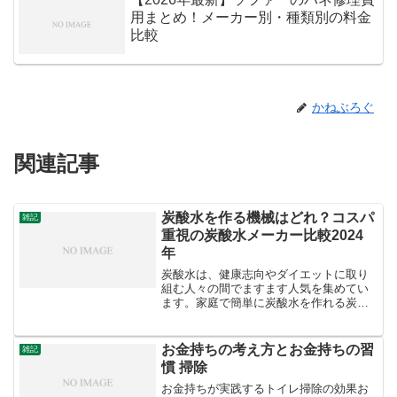
用まとめ！メーカー別・種類別の料金
比較
かねぶろぐ
関連記事
炭酸水を作る機械はどれ？コスパ
雑記
重視の炭酸水メーカー比較2024
年
炭酸水は、健康志向やダイエットに取り
組む人々の間でますます人気を集めてい
ます。家庭で簡単に炭酸水を作れる炭酸
水メーカーは、手軽さと経済性からも注
目されています。2024年には、各メーカ
ーから様々な機能やデザインの炭酸水メ
お金持ちの考え方とお金持ちの習
雑記
ーカーが登場していま...
慣 掃除
お金持ちが実践するトイレ掃除の効果お