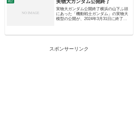
実物大ガンダム公開終了
雑記
実物大ガンダム公開終了横浜の山下ふ頭
にあった「機動戦士ガンダム」の実物大
模型の公開が、2024年3月31日に終了し
ました。このプロジェクトは、アニメ放
送開始40周年を記念して2020年12月から
展示されていました。最終日には特別イ
ベントが開...
スポンサーリンク