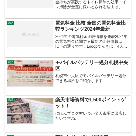
金持ちが実践するトイレ掃除の効果トイ
レ掃除が金運に良いとされる理由は、以
下の3点が挙げられます：人が嫌がること
を率先して行うことが習慣になるから: 一
般的にトイレは汚れやすく、掃除を避け
電気料金 比較 全国の電気料金比
雑記
たい場所です。この...
較ランキング2024年最新
2024年の電気料金比較情報を発表2024年
の電気料金に関する最新の比較情報は、
以下の通りです：Looopでんきは、4人家
族以上にとって最も安いとされており、
基本料金や燃料調整費は0円です。また、
30分ごとに電力量料金が変動するため、
モバイルバッテリー処分札幌中央
雑記
最安の...
区
札幌市中央区でモバイルバッテリー処分
できる場所をご紹介します
楽天市場資料で1,500ポイントゲ
雑記
ット！
にほんブログ村いつか楽天市場に出店し
たいですね。