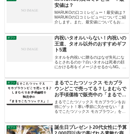
安値は？
MARUKOの口コミレビュー！最安値は？
MARUKOの口コミレビューについてご紹
介します。また、最安値についてもお伝
えしますね。さっそくMARUKOについて
の詳細を知りたい人はこちらからどう
ぞ。【PR】画像は公式サイトのリンクで
内祝いタオルいらない！内祝いの
ギフト
す。MARU...
王道、タオル以外のおすすめギフ
ト5選
タオルを内祝いに贈るのはなぜ失礼にな
るとされるのか？白いタオルは死者の顔
にかける布をイメージさせるからNG。タ
オル以外に、出産内祝いや結婚内祝いに
おすすめの品物は何があるのか？タオル
が内祝いに人気の理由は何か？タオルを
まるでこたつソックス モカブラ
ギフト
受け取って嬉しくない理...
ウンどこで売ってる？しまむらで
お手頃価格で販売中の「まるでこ
たつソックス」！
まるでこたつソックス モカブラウンをお
得にゲット！寒い季節に欠かせない「ま
るでこたつソックス モカブラウン」をお
探しのあなたへ、ネットでの検索結果か
らお得な情報をご紹介します。さっそく
ショッピングを楽しんでみてください！
誕生日プレゼント20代女性に予算
ギフト
1. 楽天市場 - ...
2,000円以内で喜ばれる素敵な商