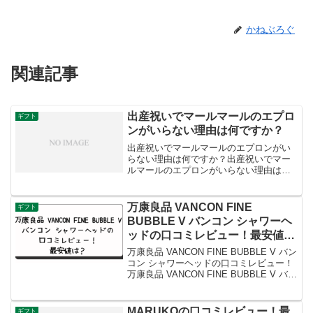
かねぶろぐ
関連記事
出産祝いでマールマールのエプロ
ギフト
ンがいらない理由は何ですか？
出産祝いでマールマールのエプロンがい
らない理由は何ですか？出産祝いでマー
ルマールのエプロンがいらない理由は何
ですか？マールマールのエプロンが出産
祝いでいらないと感じる理由は、個人の
好みやニーズによるものです。以下に、
万康良品 VANCON FINE
ギフト
エプロンがいらない理由の...
BUBBLE V バンコン シャワーヘ
ッドの口コミレビュー！最安値
は？
万康良品 VANCON FINE BUBBLE V バン
コン シャワーヘッドの口コミレビュー！
万康良品 VANCON FINE BUBBLE V バン
コン シャワーヘッド 0.001mm マイクロ
ナノバブル ファインバブル ワン 5段階モ
ー...
MARUKOの口コミレビュー！最
ギフト