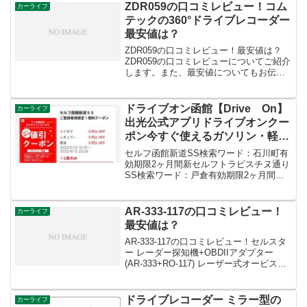
に古いまたは性能が低下したバッテリー
ZDR059の口コミレビュー！コム
カーライフ
の回復に有効ですが、...
テックの360°ドライブレコーダー
最安値は？
ZDR059の口コミレビュー！最安値は？
ZDR059の口コミレビューについてご紹介
します。また、最安値についてもお伝え
しますね。ZDR059は、前後2カメラで
360°カメラ搭載の通信型ドライブレコー
ダーです。走行映像やフロントカメラ映
ドライブオン函館【Drive On】
カーライフ
像、リ...
出光公式アプリドライブオンクー
ポン今すぐ使えるガソリン・軽油
５円/ℓ引クーポン【２０２２年６
セルフ函館新道SS検索ワード：石川町有
月１４日最新版】
効期限2ヶ月間新セルフトラピスチヌ通り
SS検索ワード：戸倉有効期限2ヶ月間セ
ルフ本通りSS検索ワード：本通有効期限
2ヶ月間セルフ港町SS検索ワード：港町
有効期限2ヶ月間セルフ中道SS検索ワー
AR-333-117の口コミレビュー！
カーライフ
ド：中道有効...
最安値は？
AR-333-117の口コミレビュー！セルスタ
ー レーダー探知機+OBDIIアダプター
(AR-333+RO-117) レーザー式オービス対
応 セパレートタイプ ドラレコ相互通信対
応 日本製 3年保証 無線LAN搭載 OBDII接
続対応 3...
ドライブレコーダー ミラー型の
カーライフ