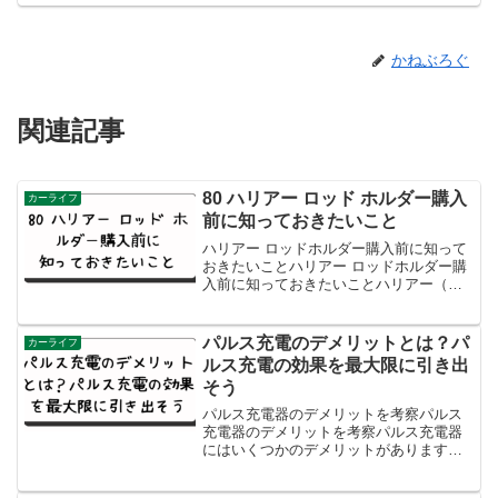
かねぶろぐ
関連記事
80 ハリアー ロッド ホルダー購入
カーライフ
前に知っておきたいこと
ハリアー ロッドホルダー購入前に知って
おきたいことハリアー ロッドホルダー購
入前に知っておきたいことハリアー（ト
ヨタのSUV）のロッドホルダーについて
知りたいですね！バス釣り愛好者にとっ
て、ロッドホルダーは重要なアイテムで
パルス充電のデメリットとは？パ
カーライフ
す。以下に、ハリア...
ルス充電の効果を最大限に引き出
そう
パルス充電器のデメリットを考察パルス
充電器のデメリットを考察パルス充電器
にはいくつかのデメリットがあります。
以下に主なものを挙げます：特定のバッ
テリーには適さない: パルス充電器は、特