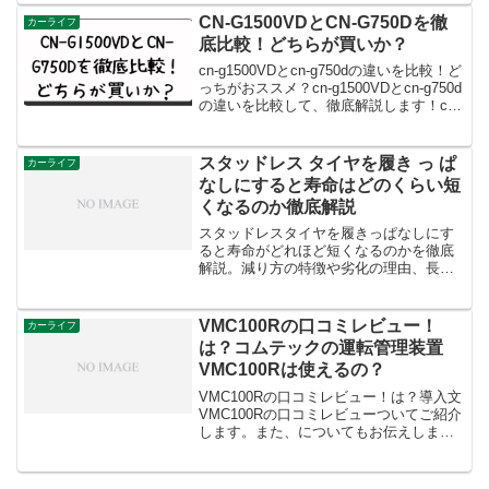
に人気のある車載ディスプレイオーデ
CN-G1500VDとCN-G750Dを徹
カーライフ
ィ...
底比較！どちらが買いか？
cn-g1500VDとcn-g750dの違いを比較！ど
っちがおススメ？cn-g1500VDとcn-g750d
の違いを比較して、徹底解説します！cn-
g1500VDとcn-g750dの違いを比較したと
ころ、以下の6つでした。全地図更新無
料: ...
スタッドレス タイヤを履き っ ぱ
カーライフ
なしにすると寿命はどのくらい短
くなるのか徹底解説
スタッドレスタイヤを履きっぱなしにす
ると寿命がどれほど短くなるのかを徹底
解説。減り方の特徴や劣化の理由、長持
ちさせるためのポイントまでわかりやす
く説明します。
VMC100Rの口コミレビュー！
カーライフ
は？コムテックの運転管理装置
VMC100Rは使えるの？
VMC100Rの口コミレビュー！は？導入文
VMC100Rの口コミレビューついてご紹介
します。また、についてもお伝えします
ね。VMC100Rは、運転管理システム「C-
Portal」に対応し、運転者ごとの走行記録
をクラウドで管理できる便利なデバ...