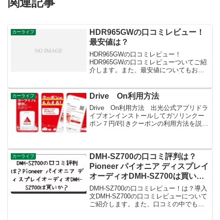
関連記事
HDR965GWの口コミレビュー！
カーライフ
最安値は？
HDR965GWの口コミレビュー！
HDR965GWの口コミレビューついてご紹
介します。また、最安値についてもお伝
えしますね。HDR965GWの悪い口コミ
HDR965GWの悪い口コミには以下のよう
なものがありました。感度が高すぎる: 一
Drive On利用方法
カーライフ
部のユ...
Drive On利用方法 出光公式アプリドラ
イブオンインストールしてガソリンクー
ポン７円/ℓ引きクーポンの利用方法を説明
します
DMH-SZ700の口コミ評判は？
カーライフ
Pioneer パイオニア ディスプレイ
オーディオDMH-SZ700は買い
か？
DMH-SZ700の口コミレビュー！は？導入
文DMH-SZ700の口コミレビューについて
ご紹介します。また、口コミの中でも特
に良い点や改善点についてもお伝えしま
すね。DMH-SZ700は、多くのドライバー