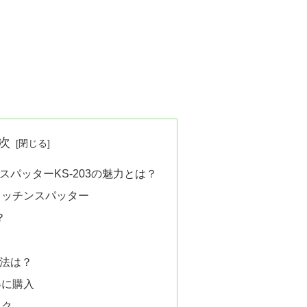
次
パッターKS-203の魅力とは？
キッチンスパッター
？
！
法は？
得に購入
ック