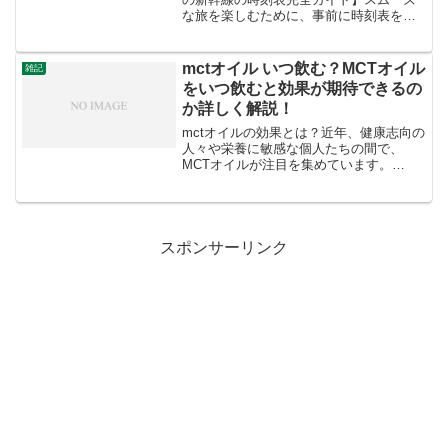
な旅を楽しむために、事前に時刻表をし
っかり確認しておくことが大切です。年
末年始の新幹線時刻表完全ガイド！快適
な旅のために知っておきたいこと年末年
mctオイル いつ飲む？MCTオイル
雑記
始は帰省や旅行などで...
をいつ飲むと効果が期待できるの
か詳しく解説！
mctオイルの効果とは？近年、健康志向の
人々や栄養に敏感な個人たちの間で、
MCTオイルが注目を集めています。
MCT（中鎖脂肪酸）オイルは、特有の栄
養効果が期待され、さまざまな健康およ
び栄養関連の目標を追求する人々によっ
て積極的に採用されてい...
スポンサーリンク