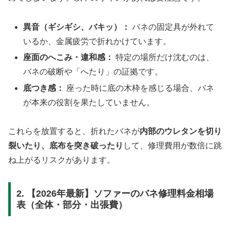
異音（ギシギシ、バキッ）：
バネの固定具が外れて
いるか、金属疲労で折れかけています。
座面のへこみ・違和感：
特定の場所だけ沈むのは、
バネの破断や「へたり」の証拠です。
底つき感：
座った時に底の木枠を感じる場合、バネ
が本来の役割を果たしていません。
これらを放置すると、折れたバネが
内部のウレタンを切り
裂いたり、底布を突き破ったり
して、修理費用が数倍に跳
ね上がるリスクがあります。
2. 【2026年最新】ソファーのバネ修理料金相場
表（全体・部分・出張費）