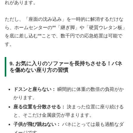
れがあります。
ただし、「座面の沈み込み」を一時的に解消するだけな
ら、ホームセンターの**「継ぎ脚」や「硬質ウレタン板」
を底に差し込む**ことで、数千円での応急処置は可能で
す。
9. お気に入りのソファーを長持ちさせる！バネ
を傷めない座り方の習慣
ドスンと座らない：
瞬間的に体重の数倍の負荷がか
かります。
座る位置を分散させる：
決まった位置に座り続ける
と、そこだけ金属疲労が早まります。
子供が飛び跳ねない：
バネにとっては最も過酷なダ
メージです。