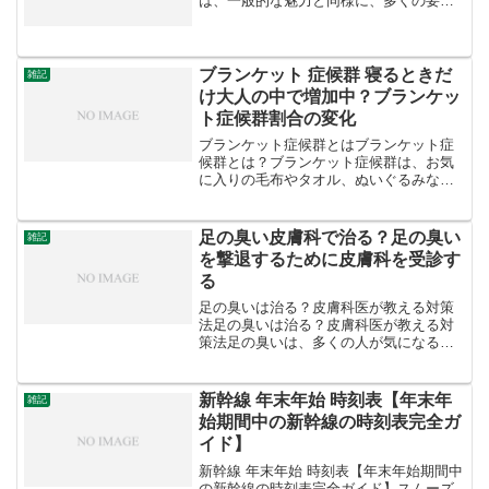
は、一般的な魅力と同様に、多くの要素
が関係していると考えられます。例え
ば、外見の美しさ、内面の豊かさ、知性
やユーモアのセンス、共感力や思いやり
などが挙げられるでしょう。...
ブランケット 症候群 寝るときだ
雑記
け大人の中で増加中？ブランケッ
ト症候群割合の変化
ブランケット症候群とはブランケット症
候群とは？ブランケット症候群は、お気
に入りの毛布やタオル、ぬいぐるみなど
のアイテムを常に持ち歩く状態を指しま
す。漫画『スヌーピー』に登場するライ
ナスがいつも青い毛布を持っていること
足の臭い皮膚科で治る？足の臭い
雑記
から、「ライナスの毛布」...
を撃退するために皮膚科を受診す
る
足の臭いは治る？皮膚科医が教える対策
法足の臭いは治る？皮膚科医が教える対
策法足の臭いは、多くの人が気になる問
題ですね。清潔にしていても、なかなか
取れない足の臭いに悩むことがありま
す。そこで、皮膚科医の稲澤美奈子先生
新幹線 年末年始 時刻表【年末年
雑記
による足の臭いの原因と対策...
始期間中の新幹線の時刻表完全ガ
イド】
新幹線 年末年始 時刻表【年末年始期間中
の新幹線の時刻表完全ガイド】スムーズ