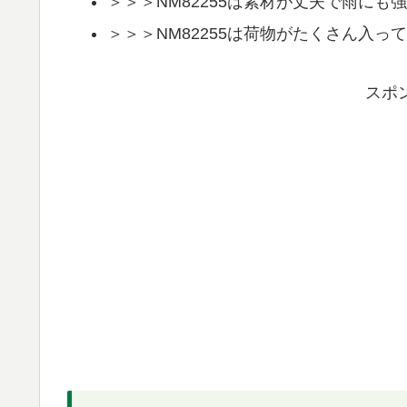
＞＞＞NM82255は素材が丈夫で雨にも
＞＞＞NM82255は荷物がたくさん入っ
スポ