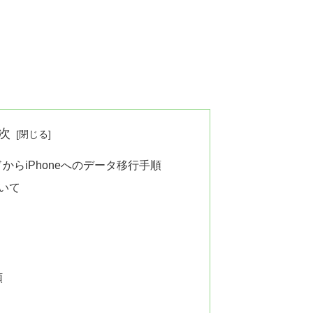
次
らiPhoneへのデータ移行手順
ついて
順