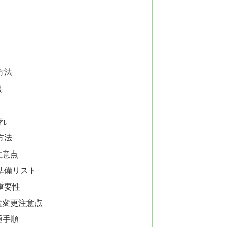
方法
報
れ
方法
注意点
準備リスト
重要性
種変更注意点
通手順