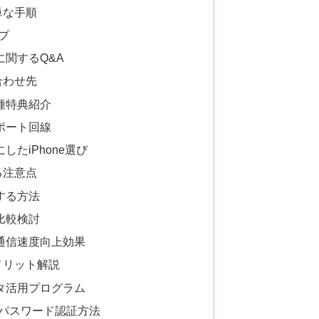
単な手順
プ
関するQ&A
合わせ先
種特典紹介
ポート回線
たiPhone選び
る注意点
する方法
比較検討
通信速度向上効果
メリット解説
タ活用プログラム
ムパスワード認証方法