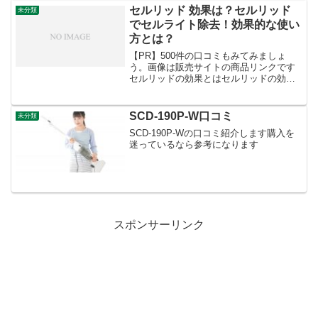
セルリッド 効果は？セルリッド
未分類
でセルライト除去！効果的な使い
方とは？
【PR】500件の口コミもみてみましょ
う。画像は販売サイトの商品リンクです
セルリッドの効果とはセルリッドの効果
とは？セルライト除去の新たな希望セル
ライトとは、皮下脂肪が凝り固まってで
きる凸凹した肌のことで、主に女性に多
SCD-190P-W口コミ
未分類
く見られます。セルライ...
SCD-190P-Wの口コミ紹介します購入を
迷っているなら参考になります
スポンサーリンク