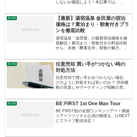
しないか確認しよう！本記事では、
【PRC-B092D】の性能や使い勝手につい
て解説し、実際に購入したユーザーの口
コミ評価も紹介します。また、価格比較
【最新】湯宿温泉 金田屋の宿泊
未分類
や購入する際のポイントもご紹介するの
価格は？素泊まり・朝食付きプラ
で、【PRC-B092D】を検討している方は
ンを徹底比較
必見です！
湯宿温泉「金田屋」の最新宿泊価格を徹
底解説！素泊まり・朝食付きの料金比較
から、名物「酵素玄米」朝食の魅力、一
人旅や日帰り入浴の価格まで網羅。楽
天・じゃらん等の最安値で泊まるコツも
紹介します。予約前に知りたい予算情報
任意売却 買い手がつかない時の
未分類
をこの記事でチェック！
対処方法
任意売却で買い手がみつからない場合、
どのように対処すれば良いのか？ 売却価
格の見直しやマーケティング戦略の見直
しなど、解決策を探ります。
BE:FIRST 1st One Man Tour
未分類
BE:FIRST初の全国ワンマンツアー！開催
ツアーファイナル公演の模様を、U-NEXT
にてライブ配信決定！