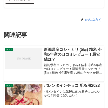
かねぶろぐ
関連記事
新潟県産コシヒカリ (5㎏) 精米 令
ギフト
和5年産の口コミレビュー！最安
値は？
新潟県産コシヒカリ (5㎏) 精米 令和5年産
の口コミレビュー！新潟県産コシヒカリ
(5㎏) 精米 令和5年産 お米のたかさか最安
値は？新潟県産コシヒカリ (5㎏) 精米 令
和5年産の口コミレビューについてご紹介
します。また、最安値について...
バレンタインチョコ 配る用2023
ギフト
バレンタインに気軽に配れるチョコない
かな？同僚に配りたい！