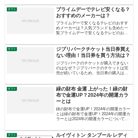
プライムデーでテレビ安くなる？
ギフト
おすすめのメーカーは？
プライムデーで安くなるテレビのおすす
めメーカーは？人気ブランドも含めた一
覧プライムデーで安くなるテレビのおす
すめメーカーは？人気ブランドも含めた
一覧プライムデーはAmazonが開催する特
別なセールイベントであり、通常、さま
ジブリパークチケット当日券買え
ギフト
ざまなブランドの製...
ない理由！当日券を買う方法は？
ジブリパークのチケットが購入できない
のはなぜ？ジブリパークのチケットは完
売が続いているため、当日券の購入はで
きません。今後混雑が緩和されれば、当
日券を購入できるチャンスはありそうで
す。ジブリパークの混雑状況はどうな
緑の財布 金運 上がった！緑の財
ギフト
の？ジブリパークは日時指定...
布で金運UP？2024年の開運カラ
ーとは
緑の財布で金運UP！2024年の開運カラー
とは緑の財布で金運UP！2024年の開運カ
ラーとは2024年の開運カラーについての
情報は以下の通りです：スプリンググリ
ーンとインペリアルイエローが、2024年
の幸運な色とされています。これらの色
ルイヴィトン タンブール レディ
ギフト