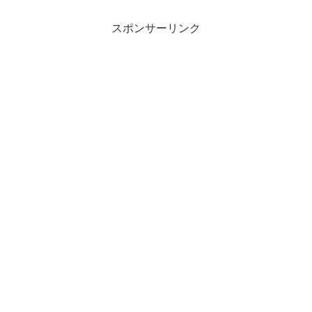
とってダイエット効果が期待されていま
す。以下に、メトホルミ...
スポンサーリンク