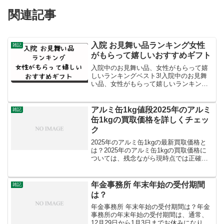
関連記事
入院 お見舞い品ランキング女性
雑記
がもらって嬉しいおすすめギフト
入院中のお見舞い品、女性がもらって嬉
しいランキングベスト3!入院中のお見舞
い品、女性がもらって嬉しいランキング
ベスト3！入院中の友人や家族に何か贈り
物をしたいと考えている方へ、女性が喜
ぶお見舞い品のベスト3をご紹介します。
アルミ缶1kg値段2025年のアルミ
雑記
入院生活は快適さや...
缶1kgの買取価格を詳しくチェッ
ク
2025年のアルミ缶1kgの最新買取価格と
は？2025年のアルミ缶1kgの買取価格に
ついては、残念ながら現時点では正確な
情報をお伝えすることができません。な
ぜ正確な価格がわからないのか日々変動
する相場: アルミ缶の買取価格は、国際的
年金事務所 年末年始の受付期間
雑記
なアルミ...
は？
年金事務所 年末年始の受付期間は？年金
事務所の年末年始の受付期間は、通常、
12月29日から1月3日までお休みになりま