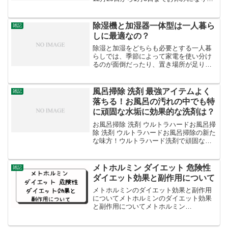
す。ただし、具体的な受付時間や休業日
は、お近くの年金事務所によって異なる
場合があります。最も確実な情報は、以
除湿機と加湿器一体型は一人暮ら
雑記
下の方法でご確認...
しに最適なの？
除湿と加湿をどちらも必要とする一人暮
らしでは、季節によって家電を使い分け
るのが面倒だったり、置き場所が足りな
かったりすることがあります。・梅雨や
冬場に部屋がジメジメして部屋干しの臭
いが気になる・冬は乾燥して喉が痛くな
風呂掃除 洗剤 最強アイテムよく
雑記
る・家電を2台置くスペー...
落ちる！お風呂の汚れの中でも特
に頑固な水垢に効果的な洗剤は？
お風呂掃除 洗剤 ウルトラハードお風呂掃
除 洗剤 ウルトラハードお風呂掃除の新た
な味方！ウルトラハード洗剤で頑固な汚
れをスッキリはじめにお風呂掃除は、家
庭の中でも一番頻繁に行う必要がある掃
除の一つです。しかし、湯垢や水垢、石
メトホルミン ダイエット 危険性
雑記
鹸カスなどの頑固...
ダイエット効果と副作用について
メトホルミンのダイエット効果と副作用
についてメトホルミンのダイエット効果
と副作用についてメトホルミン
（Metformin）は、糖尿病の治療に一般的
に使用される薬物であり、一部の人々に