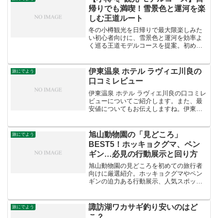
ますね。The HIR...
帰りでも満喫！雪景色と運河を楽
しむ王道ルート
冬の小樽観光を日帰りで最大限楽しみた
い初心者向けに、雪景色と運河を効率よ
く巡る王道モデルコースを提案。初めて
でも迷わず満喫できる鉄板ルートを紹介
します。
伊東温泉 ホテル ラヴィエ川良の
旅にでよう
口コミレビュー
伊東温泉 ホテル ラヴィエ川良の口コミレ
ビューについてご紹介します。また、最
安値についてもお伝えしますね。伊東温
泉 ホテル ラヴィエ川良は、その豊富な温
泉と心地よいおもてなしで知られていま
す。今回は、実際に宿泊された方々の生
旭山動物園の「見どころ」
旅にでよう
の声をお届けしま...
BEST5！ホッキョクグマ、ペン
ギン…必見の行動展示と回り方
旭山動物園の見どころを初めての旅行者
向けに厳選紹介。ホッキョクグマやペン
ギンの迫力ある行動展示、人気スポッ
ト、効率よい回り方まで分かりやすく解
説します。
諏訪湖ワカサギ釣り安いのはど
旅にでよう
こ？