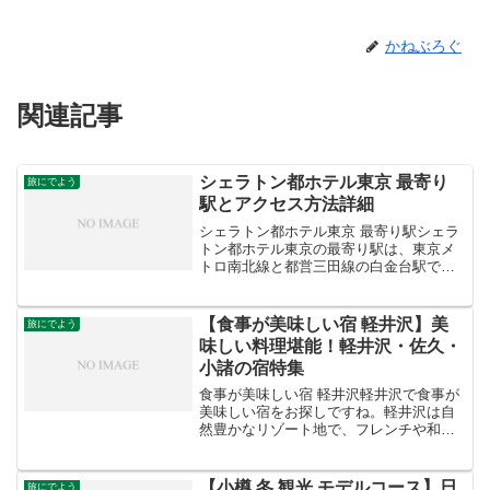
かねぶろぐ
関連記事
シェラトン都ホテル東京 最寄り
旅にでよう
駅とアクセス方法詳細
シェラトン都ホテル東京 最寄り駅シェラ
トン都ホテル東京の最寄り駅は、東京メ
トロ南北線と都営三田線の白金台駅で、
ホテルから徒歩約4分の距離にあります。
また、白金高輪駅からも徒歩約5分、高輪
台駅からは徒歩約15分でアクセス可能で
【食事が美味しい宿 軽井沢】美
旅にでよう
す。JR目黒駅か...
味しい料理堪能！軽井沢・佐久・
小諸の宿特集
食事が美味しい宿 軽井沢軽井沢で食事が
美味しい宿をお探しですね。軽井沢は自
然豊かなリゾート地で、フレンチや和食
など様々な料理を楽しめる宿がたくさん
あります。お好みの料理や雰囲気に合わ
せて、おすすめの宿をいくつかご紹介し
【小樽 冬 観光 モデルコース】日
旅にでよう