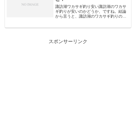
諏訪湖ワカサギ釣り安い諏訪湖のワカサ
ギ釣りが安いのかどうか、ですね。結論
から言うと、諏訪湖のワカサギ釣りの料
金は、他の釣り場と比較して特に安いと
いうわけではありません。 ただし、料金
体系は船宿やプランによって大きく異な
るため、一概に「安い」...
スポンサーリンク