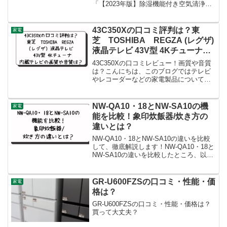
「【2023年版】除湿機能付き空気清浄機
のおすすめ7選！小型多機能タイプも」除
湿機能付き空気清浄機のおすすめ7選とし
て、以下の商品が挙げられています。
43C350Xの口コミ評判は？東
家電
DAIKIN 除加...
芝 TOSHIBA REGZA (レグザ)
液晶テレビ 43V型 4Kチューナー
内蔵テレビの画質や音質は？
43C350Xの口コミレビュー！画質や音質
は？こんにちは、このブログではテレビ
やレコーダーなどの家電製品について紹
介しています。今回は、東芝のベーシッ
ク4Kテレビ、REGZA 43C350Xについて
ご紹介します。画質や音質についてもお
NW-QA10・18とNW-SA10の機
家電
伝えし...
能を比較！象印炊飯器/炊き方の
違いとは？
NW-QA10・18とNW-SA10の違いを比較
して、徹底解説します！NW-QA10・18と
NW-SA10の違いを比較したところ、以下
の7つでした。NW-QA10・18は高火力で
炊き上げるが、NW-SA10は豪熱沸とうIH
を採用。最も大きな...
GR-U600FZSの口コミ・性能・価
家電
格は？
GR-U600FZSの口コミ・性能・価格は？
買って大丈夫？