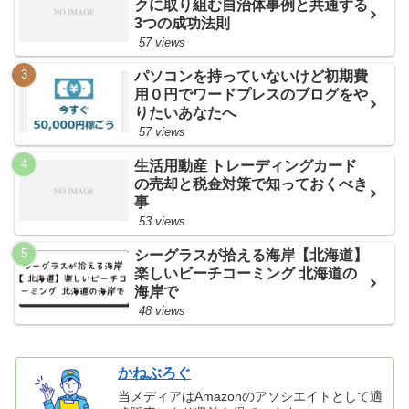
クに取り組む自治体事例と共通する
3つの成功法則
57 views
パソコンを持っていないけど初期費
用０円でワードプレスのブログをや
りたいあなたへ
57 views
生活用動産 トレーディングカード
の売却と税金対策で知っておくべき
事
53 views
シーグラスが拾える海岸【北海道】
楽しいビーチコーミング 北海道の
海岸で
48 views
かねぶろぐ
当メディアはAmazonのアソシエイトとして適