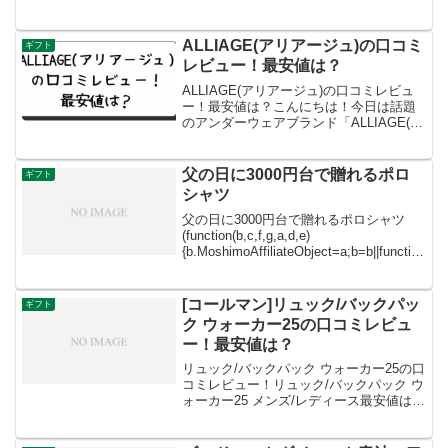
の補充用ビーズの価格について詳しくお
伝えしますね。現在発売されているヨギ
ボの補充ビーズは、以下の3つのサイズが
ALLIAGE(アリアージュ)の口コミ
ギフト
あります：750g ...
レビュー！最安値は？
ALLIAGE(アリアージュ)の口コミレビュ
ー！最安値は？こんにちは！今日は話題
のアンダーウェアブランド「ALLIAGE(ア
リアージュ)」について、口コミレビュー
と最安値情報をお届けします。
ALLIAGE(アリアージュ)は、2021年に誕
父の日に3000円台で贈れるポロ
ギフト
生...
シャツ
父の日に3000円台で贈れるポロシャツ
(function(b,c,f,g,a,d,e)
{b.MoshimoAffiliateObject=a;b=b||function
(){arguments.currentScript=c.current...
[コールマン]リュック/バックパッ
ギフト
ク ウォーカー25の口コミレビュ
ー！最安値は？
リュック/バックパック ウォーカー25の口
コミレビュー！リュック/バックパック ウ
ォーカー25 メンズ/レディース最安値は？
リュック/バックパック ウォーカー25の口
コミレビューについてご紹介します。ま