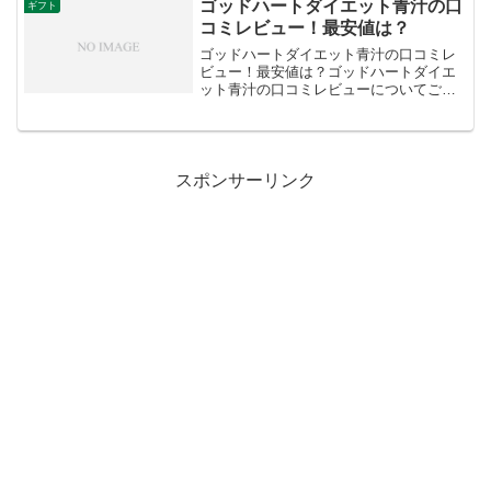
た、最安値についてもお伝えしますね。
ゴッドハートダイエット青汁の口
ギフト
リ...
コミレビュー！最安値は？
ゴッドハートダイエット青汁の口コミレ
ビュー！最安値は？ゴッドハートダイエ
ット青汁の口コミレビューについてご紹
介します。また、最安値についてもお伝
えしますね。ダイエットや美容に興味の
ある方にとって、青汁は手軽に取り入れ
られる健康食品の一つです...
スポンサーリンク