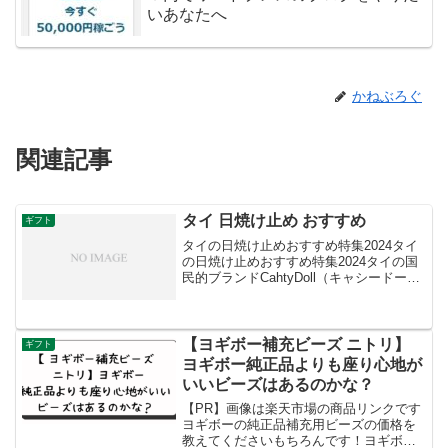
いあなたへ
かねぶろぐ
関連記事
タイ 日焼け止め おすすめ
ギフト
タイの日焼け止めおすすめ特集2024タイ
の日焼け止めおすすめ特集2024タイの国
民的ブランドCahtyDoll（キャシードー
ル）の2024年春新作コスメが日本上陸し
ました！このブランドは、タイで愛され
るプチプラコスメでありながら、汗や皮
脂へ...
【ヨギボー補充ビーズ ニトリ】
ギフト
ヨギボー純正品よりも座り心地が
いいビーズはあるのかな？
【PR】画像は楽天市場の商品リンクです
ヨギボーの純正品補充用ビーズの価格を
教えてくださいもちろんです！ヨギボー