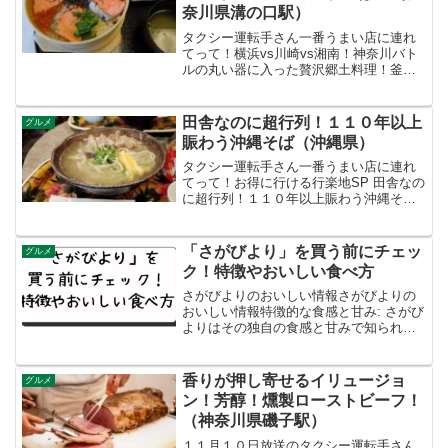
奈川県溝の口駅）
タクシー運転手さん一番うまい店に連れ
てって！横浜vs川崎vs湘南！神奈川バト
ルの丸い器に入った贅沢郷土料理！釜で
炊く！白米の海鮮わっぱ飯（神奈川県溝
の口駅）を予想しました
田舎なのに超行列！１１０年以上
グルメ
賑わう沖縄そば（沖縄県）
タクシー運転手さん一番うまい店に連れ
てって！お得に行ける行楽地SP 田舎なの
に超行列！１１０年以上賑わう沖縄そば
（沖縄県）
「さがびより」を買う前にチェッ
グルメ
ク！特徴やおいしい食べ方
さがびよりのおいしい情報さがびよりの
おいしい情報特徴的な食感と甘み: さがび
よりはその独自の食感と甘みで知られて
います。つやや粒が大きく、もっちりと
した食感があり、口に入れた瞬間に甘み
が広がります。耐病性と収量性: 佐賀県農
香りが押し寄せるイリュージョ
グルメ
業試験研究センタ...
ン！芳醇！燻製ローストビーフ！
（神奈川県磯子駅）
１１月１０日放送のタクシー運転手さん