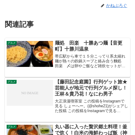
かねぶろぐ
関連記事
麺処 田楽 十勝あつ麺【音更
グルメ
町】十勝川温泉
帯広駅から車で１５分こってり系太縮れ
麺が熱々の鉄鍋スープと絡み合う麵処
田楽 〆は卵やご飯など雑炊セットが人
気
【藤田記念庭園】行列ゲット旅★
グルメ
芸能人が地元で行列グルメ探し！
王林＆貴乃花！なにわ男子
大正浪漫喫茶室 この投稿をInstagramで
見る しょーへー。(@shohe21)がシェアし
た投稿 この投稿をInstagramで見る
@nekomusume.nyaoがシェアした投稿
丸い器に入った贅沢郷土料理！釜
グルメ
で炊く！白米の海鮮わっぱ飯（神