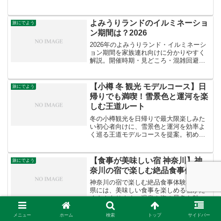
す。ディズニーの魔法が詰まったお部屋
で、贅沢な食事を楽しむことができるこ
のサービスは、まさに夢のような体験で
よみうりランドのイルミネーショ
旅にでよう
す。この記事では、そんなルー...
ン期間は？2026
2026年のよみうりランド・イルミネーシ
ョン期間を家族連れ向けに分かりやすく
解説。開催時期・見どころ・混雑回避ポ
イントまでまとめてご紹介します。
【小樽 冬 観光 モデルコース】日
旅にでよう
帰りでも満喫！雪景色と運河を楽
しむ王道ルート
冬の小樽観光を日帰りで最大限楽しみた
い初心者向けに、雪景色と運河を効率よ
く巡る王道モデルコースを提案。初めて
でも迷わず満喫できる鉄板ルートを紹介
します。
【食事が美味しい宿 神奈川】神
旅にでよう
奈川の宿で楽しむ絶品食事体験
神奈川の宿で楽しむ絶品食事体験神奈川
県には、美味しい食事を楽しめる宿がた
くさんあります。温泉や海の景色も魅力
的な神奈川県で、おすすめの宿をいくつ
かご紹介しますね。鎌倉パークホテル：
メニュー
ホーム
検索
トップ
サイドバー