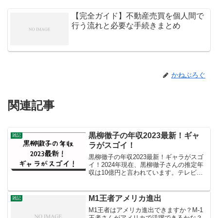
【完全ガイド】不動産売買を個人間で
行う流れと必要な手続きまとめ
かねぶろぐ
関連記事
黒柳徹子の年収2023最新！ギャ
雑記
ラがスゴイ！
黒柳徹子の年収2023最新！ギャラがスゴ
イ！2024年現在、黒柳徹子さんの推定年
収は10億円と言われています。テレビ番
組出演、CM出演、本の印税、YouTube出
演などが主な収入源です。特にテレビ番
組出演からの収入は約4億円と推測されて
M1王者アメリカ進出
雑記
おり...
M1王者はアメリカ進出できますか？M-1
王者さんがアメリカで活躍できるかな？