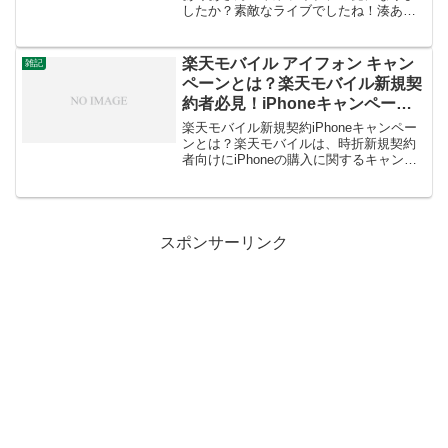
したか？素敵なライブでしたね！湊あく
あさんの卒業ライブ視聴方法について、
いくつか方法が考えられます。1.
YouTubeでの視聴公式アーカイブ: ホロラ
楽天モバイル アイフォン キャン
雑記
イブの公式You...
ペーンとは？楽天モバイル新規契
約者必見！iPhoneキャンペーン
情報
楽天モバイル新規契約iPhoneキャンペー
ンとは？楽天モバイルは、時折新規契約
者向けにiPhoneの購入に関するキャンペ
ーンを実施することがあります。これに
は以下のような特典が含まれることが多
いです：割引価格：特定のiPhoneモデル
を割引...
スポンサーリンク