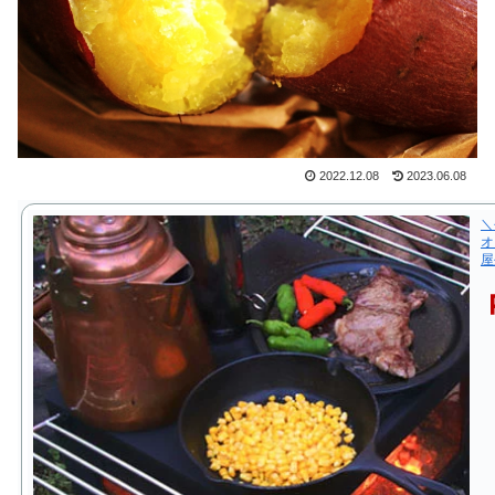
2022.12.08
2023.06.08
＼
オ
屋