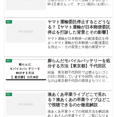
M-1王者さんって、すごい面白いお笑いの
人だよね！ アメリカでも同じように笑わ
せることができるかな？アメリカで活躍
できるかな？について考えてみよう！お
笑いの言葉: ...
ヤマト運輸委託停止するとどうな
雑記
る？【ヤマト運輸が日本郵便委託
停止を打診した背景とその影響】
ヤマト運輸が日本郵便への配達委託を停
止へヤマト運輸が日本郵便への配達委託
を停止へ：その背景と今後の展望ヤマト
運輸が日本郵便への配達委託を停止する
というニュースは、物流業界に大きな波
紋を広げています。この背景には、いく
膨らんだモバイルバッテリーを処
雑記
つかの要因が考えられます...
分する方法【東京都】千代田区
結論 東京都千代田区では燃えないゴミ
の日に回収しています今回問い合わせし
なのは東京都千代田の環境まちづくり部
千代田清掃事務所です。2024年3月8日に
電話して確認しました。「月二回の燃え
ないゴミの日にだしてください。」と言
湊あくあ卒業ライブどこで見れ
雑記
われました。お問い...
る？湊あくあの卒業ライブはどこ
で視聴できるのか徹底解説
湊あくあ卒業ライブの視聴方法を解説湊
あくあさんの卒業ライブ、ご覧になりま