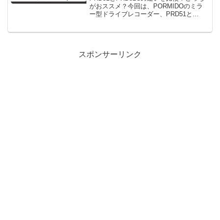
がおススメ？今回は、PORMIDOのミラ
ー型ドライブレコーダー、PRD51と
PRD52Cの違いを比較して、徹底解説し
ます！PRD51とPRD52Cは、どちらも12
インチのデジタルインナーミラーを搭...
スポンサーリンク