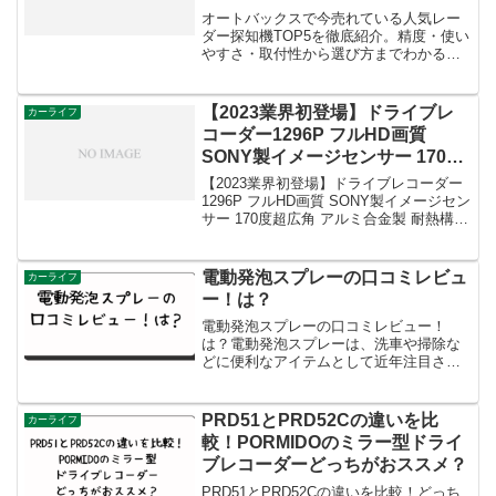
オートバックスで今売れている人気レー
ダー探知機TOP5を徹底紹介。精度・使い
やすさ・取付性から選び方までわかる最
新ランキングで、あなたに最適な1台が見
つかります。
【2023業界初登場】ドライブレ
カーライフ
コーダー1296P フルHD画質
SONY製イメージセンサー 170度
超広角 アルミ合金製 耐熱構造 小
【2023業界初登場】ドライブレコーダー
型ドラレコ 32GBカード付き 3イ
1296P フルHD画質 SONY製イメージセン
サー 170度超広角 アルミ合金製 耐熱構造
ンチ液晶画面 HDR/WDR画像補正
小型ドラレコ 32GBカード付き 3インチ液
技術 Ｆ値1.8 明るいレンズ 夜間撮
晶画面 HDR/WDR画像補正技術 Ｆ値1.8
影 ワンタッチ記録 エンジン
明るいレンズ ...
電動発泡スプレーの口コミレビュ
カーライフ
ON/OFF 自動緊急録画 駐車監視
ー！は？
リバース連動 上書き録画 Ｇセン
電動発泡スプレーの口コミレビュー！
サー搭載 高速録画 操作簡単 日本
は？電動発泡スプレーは、洗車や掃除な
語説明書付きの口コミレビュー！
どに便利なアイテムとして近年注目され
最安値は？
ています。しかし、実際に購入して使っ
てみると、想像と違った点や不満を感じ
ることもあるかもしれません。そこで今
PRD51とPRD52Cの違いを比
カーライフ
回は、電動発泡スプレーの口...
較！PORMIDOのミラー型ドライ
ブレコーダーどっちがおススメ？
PRD51とPRD52Cの違いを比較！どっち