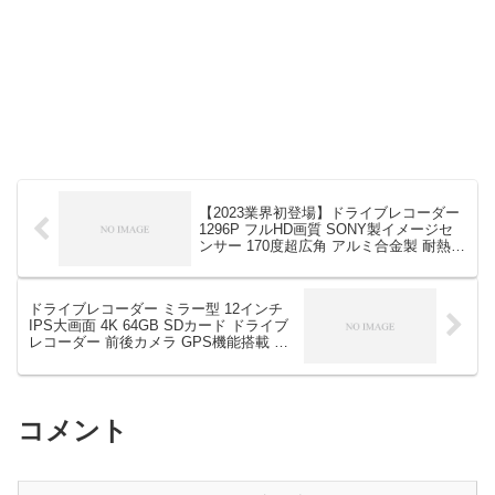
【2023業界初登場】ドライブレコーダー
1296P フルHD画質 SONY製イメージセ
ンサー 170度超広角 アルミ合金製 耐熱構
造 小型ドラレコ 32GBカード付き 3イン
チ液晶画面 HDR/WDR画像補正技術 Ｆ値
1.8 明るいレンズ 夜間撮影 ワンタッチ記
ドライブレコーダー ミラー型 12インチ
録 エンジンON/OFF 自動緊急録画 駐車
IPS大画面 4K 64GB SDカード ドライブ
監視 リバース連動 上書き録画 Ｇセンサ
レコーダー 前後カメラ GPS機能搭載 ド
ー搭載 高速録画 操作簡単 日本語説明書
ラレコ SONY IMX589センサー ミラレコ
付きの口コミレビュー！最安値は？
170度広角視野 HDR/WDR画像補正 全国
LED信号機&地デジノイズ対策 タッチパ
ネル式 IP67防水リアカメラの口コミレビ
コメント
ュー！最安値は？