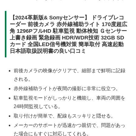
【2024革新版& Sonyセンサー】 ドライブレコ
ーダー 前後カメラ 赤外線補助ライト 170度超広
角 1296PフルHD 駐車監視 動体検知 Ｇセンサー
上書き録画 緊急録画 HDR/WDR技術 32GB SD
カード 全国LED信号機対策 簡単取付 高速起動
日本語取扱説明書の良い口コミ
前後カメラの映像がクリアで、細部まで鮮明に記録
される。
赤外線補助ライトが夜間の撮影に非常に役立つ。
駐車監視モードがしっかりと機能し、車両の周囲を
24時間監視している。
取り付けが簡単で、配線もスッキリと隠せる。
メーカーのサポートが迅速かつ親切で、問題があっ
た場合にもすぐに対応してくれる。