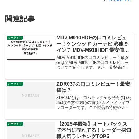
関連記事
MDV-M910HDFの口コミレビュ
カーライフ
ー！ケンウッド カーナビ 彩速 9
インチ MDV-M910HDF 最安値
は？
MDV-M910HDFの口コミレビュー！最安
値は？MDV-M910HDFの口コミレビュー
ついてご紹介します。また、最安値につ
いてもお伝えしますね。MDV-M910HDF
の口コミレビュー！MDV-M910HDFの口
コミを紹介します。良い口コミ...
ZDR037の口コミレビュー！最安
カーライフ
値は？
ZDR037とは、コムテックから発売された
360度全方位対応の前後2カメラドライブ
レコーダーです。この製品の特徴やメリ
ット、デメリットなどを、実際に購入し
た方の口コミをもとに紹介していきま
す。また、最安値についてもお伝えしま
【2025年最新】オートバックス
カーライフ
すね。ZDR03...
で本当に売れてる！レーダー探知
機人気ランキングTOP5