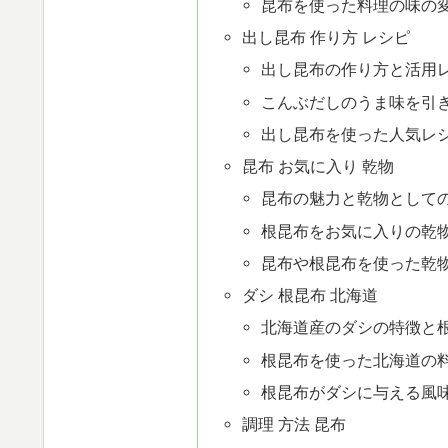
昆布を使った料理の味の
出し昆布 作り方 レシピ
出し昆布の作り方と活用
こんぶだしのうま味を引
出し昆布を使った人気レ
昆布 お気に入り 乾物
昆布の魅力と乾物として
根昆布をお気に入りの乾
昆布や根昆布を使った乾
ダシ 根昆布 北海道
北海道産のダシの特徴と
根昆布を使った北海道の
根昆布がダシに与える風
調理 方法 昆布