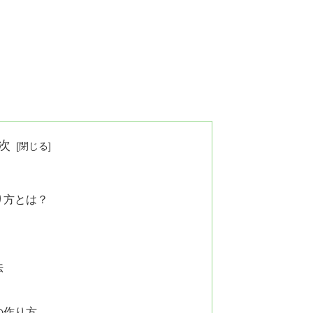
次
り方とは？
法
の作り方