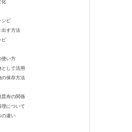
変化
レシピ
き出す方法
シピ
の使い方
物として活用
物の保存方法
根昆布の関係
料理について
味の違い