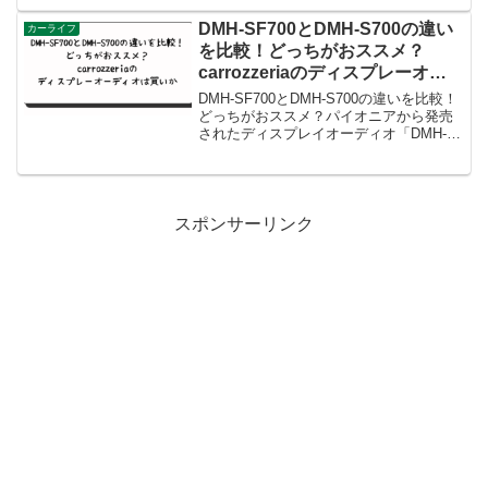
DMH-SF700とDMH-S700の違い
カーライフ
を比較！どっちがおススメ？
carrozzeriaのディスプレーオー
ディオは買いか
DMH-SF700とDMH-S700の違いを比較！
どっちがおススメ？パイオニアから発売
されたディスプレイオーディオ「DMH-
SF700」と「DMH-S700」は、どちらも
スマホとの連携が強みの製品です。しか
し、見た目や機能にはいくつかの違い...
スポンサーリンク