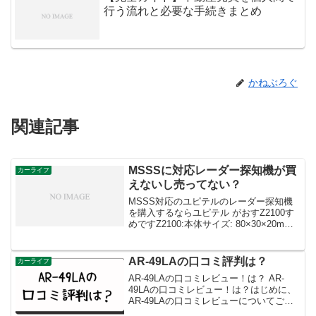
行う流れと必要な手続きまとめ
かねぶろぐ
関連記事
MSSSに対応レーダー探知機が買
カーライフ
えないし売ってない？
MSSS対応のユピテルのレーダー探知機
を購入するならユピテル がおすZ2100す
めですZ2100:本体サイズ: 80×30×20mm
ディスプレイサイズ: 3.6インチディスプ
レイタイプ: 静電式タッチパネルドライブ
レコーダー: 内蔵 (前方...
AR-49LAの口コミ評判は？
カーライフ
AR-49LAの口コミレビュー！は？ AR-
49LAの口コミレビュー！は？はじめに、
AR-49LAの口コミレビューについてご紹
介します。また、この製品がどのような