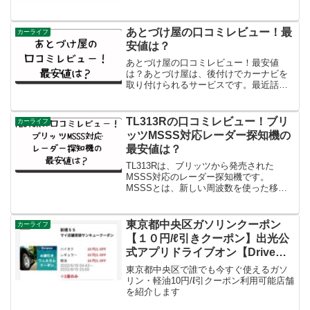
ユーザーに適しているかについてもお伝
えしますね。さっそくAR-49LAについ
て...
あとづけ屋の口コミレビュー！最
カーライフ
安値は？
あとづけ屋の口コミレビュー！最安値
は？あとづけ屋は、後付けでカーナビを
取り付けられるサービスです。最近話題
になりつつありますが、実際に利用した
人の口コミはどうなのでしょうか？この
ブログ記事では、あとづけ屋の口コミレ
TL313Rの口コミレビュー！ブリ
カーライフ
ビューをご紹介します。良い...
ッツMSSS対応レーダー探知機の
最安値は？
TL313Rは、ブリッツから発売された
MSSS対応のレーダー探知機です。
MSSSとは、新しい周波数を使った移動
式オービスのことで、北海道などで運用
されています。TL313Rは、このMSSSの
取り締まりに対応するだけでなく、他の
東京都中央区ガソリンクーポン
カーライフ
レーダー・レー...
【１０円/ℓ引きクーポン】出光公
式アプリドライブオン【Drive
On】誰でも今すぐ使えるガソリ
東京都中央区で誰でも今すぐ使えるガソ
ンクーポン/軽油クーポンをご紹
リン・軽油10円/ℓ引クーポン利用可能店舗
を紹介します
介します