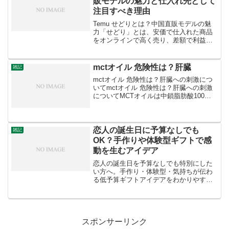
販モデルの魅力と仕入れ先として
注目すべき理由
Temu せどりとは？中国直販モデルの魅
力「せどり」とは、安価で仕入れた商品
をオンラインで高く売り、差額で利益を
得るビジネスモデルです。しかし、Temu
のような中国直販モデルの台頭により、
せどり業者のビジネスが大きな影響を受
mctオイル 危険性は？肝臓
雑記
けています。中国...
mctオイル 危険性は？肝臓への刺激につ
いてmctオイル 危険性は？肝臓への刺激
についてMCTオイルは中鎖脂肪酸100％
の油で、エネルギー源として利用される
特徴がありますが、過剰摂取や特定の健
康状態によっては危険性があることがあ
ります。以下...
恋人の誕生日に予算なしでも
雑記
OK？手作りや体験型ギフトで感
動を生むアイデア
恋人の誕生日を予算なしでも特別にした
い方へ。手作り・体験型・気持ちが伝わ
る低予算ギフトアイデアをわかりやすく
紹介します。
スポンサーリンク