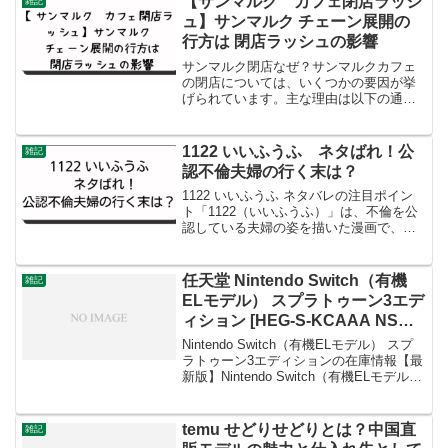
【サンマルク カフェ閉店ラッシ
雑記
ュ】サンマルク チェーン展開の
行方は 閉店ラッシュの影響
サンマルク閉店なぜ？サンマルクカフェ
の閉店については、いくつかの要因が挙
げられています。主な理由は以下の通り
です：既存店舗の苦戦：既存店の売上が
予想を下回り、特に駅ビル内やショッピ
ングセンター内、郊外型店舗の売上が減
1122 いいふうふ ネタばれ！公
雑記
少しました。人手不足：外...
認不倫夫婦の行く末は？
1122 いいふうふ ネタバレの注目ポイン
ト「1122（いいふうふ）」は、不倫を公
認している夫婦の姿を描いた漫画で、多
様な夫婦関係が増えている現代に合った
作品として注目されています。この作品
は累計発行部数が125万部を超えるほどの
任天堂 Nintendo Switch（有機
雑記
人気を誇り...
ELモデル） スプラトゥーン3エデ
ィション [HEG-S-KCAAA NSW
ホンタイ ユウキELモデル スプラ
Nintendo Switch（有機ELモデル） スプ
トゥ-ン3 エディション]買えない
ラトゥーン3エディションの在庫情報【最
新版】Nintendo Switch（有機ELモデル）
し売ってない！どこで購入できる
スプラトゥーン3エディションの在庫情報
の？
【最新版】最新の在庫情報を確認するた
めには、以下の方法...
temu せどりせどりとは？中国直
雑記