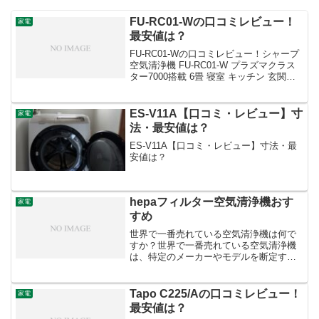
FU-RC01-Wの口コミレビュー！
家電
最安値は？
FU-RC01-Wの口コミレビュー！シャープ
空気清浄機 FU-RC01-W プラズマクラス
ター7000搭載 6畳 寝室 キッチン 玄関
360°下吸込み ナイトライト 花粉対策最安
値は？FU-RC01-Wの口コミレビューにつ
いてご紹介しま...
ES-V11A【口コミ・レビュー】寸
家電
法・最安値は？
ES-V11A【口コミ・レビュー】寸法・最
安値は？
hepaフィルター空気清浄機おす
家電
すめ
世界で一番売れている空気清浄機は何で
すか？世界で一番売れている空気清浄機
は、特定のメーカーやモデルを断定する
ことは難しいです。なぜ特定できないの
か？市場の変動: 空気清浄機の市場は非常
に活発で、新しいモデルが頻繁に発売さ
Tapo C225/Aの口コミレビュー！
家電
れ、販売ランキングも...
最安値は？