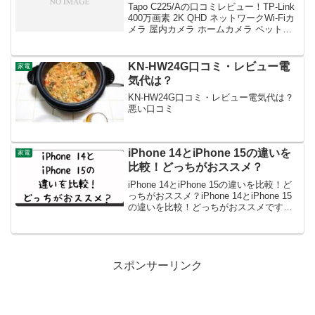
Tapo C225/Aの口コミレビュー！TP-Link
400万画素 2K QHD ネットワークWi-Fiカ
メラ 屋内カメラ ホームカメラ ペットカ
メラ 夜間撮影 パン/チルト プライバシー
ボタン メーカー保証3年 Tapo C225/A
最...
KN-HW24G口コミ・レビュー電
家電
気代は？
KN-HW24G口コミ・レビュー電気代は？
悪い口コミ
iPhone 14とiPhone 15の違いを
家電
比較！どっちがおススメ？
iPhone 14とiPhone 15の違いを比較！ど
っちがおススメ？iPhone 14とiPhone 15
の違いを比較！どっちがおススメです
か？iPhone 14とiPhone 15の違いを比較
して、徹底解説します！ Appleが2023...
スポンサーリンク