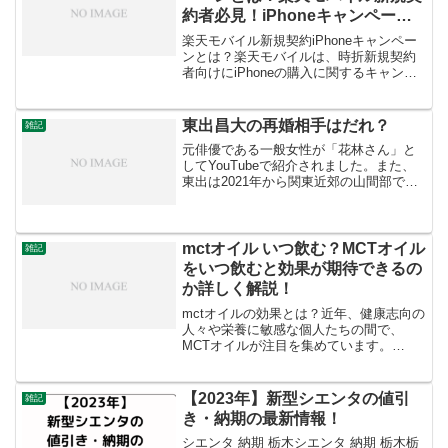
約者必見！iPhoneキャンペーン
情報
楽天モバイル新規契約iPhoneキャンペー
ンとは？楽天モバイルは、時折新規契約
者向けにiPhoneの購入に関するキャンペ
ーンを実施することがあります。これに
は以下のような特典が含まれることが多
いです：割引価格：特定のiPhoneモデル
東出昌大の再婚相手はだれ？
雑記
を割引...
元俳優である一般女性が「花林さん」と
してYouTubeで紹介されました。また、
東出は2021年から関東近郊の山間部で生
活をしています。もちろんです！この記
事の要点は以下の通りです：再婚発表: 俳
優の東出昌大さんがYouTubeチャンネル
で再...
mctオイル いつ飲む？MCTオイル
雑記
をいつ飲むと効果が期待できるの
か詳しく解説！
mctオイルの効果とは？近年、健康志向の
人々や栄養に敏感な個人たちの間で、
MCTオイルが注目を集めています。
MCT（中鎖脂肪酸）オイルは、特有の栄
養効果が期待され、さまざまな健康およ
び栄養関連の目標を追求する人々によっ
【2023年】新型シエンタの値引
雑記
て積極的に採用されてい...
き・納期の最新情報！
シエンタ 納期 栃木シエンタ 納期 栃木栃