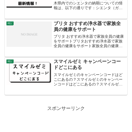
木県内でのシエンタの納期についての情
報は、以下の通りです：シエンタ（ガソ
リン車）：栃木トヨタおよびネッツトヨ
タ栃木では令和6年2月以降シエンタ（ハ
イブリッド車）：栃木トヨタでは令和5年
ブリタ おすすめ浄水器で家族全
雑記
12月以降（2...
員の健康をサポート
ブリタ おすすめ浄水器で家族全員の健康
をサポートブリタおすすめ浄水器で家族
全員の健康をサポート家族全員の健康を
サポートするためにおすすめのブリタ浄
水器には、以下のような特徴がありま
す：ポット型浄水器:家庭での使用に適し
スマイルゼミ キャンペーンコー
雑記
ており、一度の注水で多...
ドどこにある
スマイルゼミのキャンペーンコードはど
こにあるの？スマイルゼミのキャンペー
ンコードはどこにあるの？スマイルゼミ
のキャンペーンコードは、通常以下の方
法で入手できます：資料請求：スマイル
ゼミのウェブサイトや関連する広告から
資料請求を行うと、資料パ...
スポンサーリンク