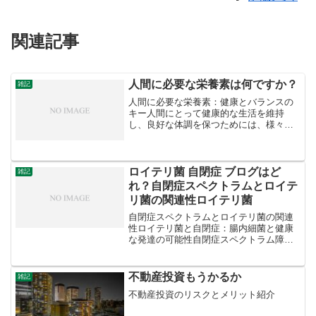
関連記事
人間に必要な栄養素は何ですか？
雑記
人間に必要な栄養素：健康とバランスの
キー人間にとって健康的な生活を維持
し、良好な体調を保つためには、様々な
栄養素が必要です。これらの栄養素は体
の正常な機能を支え、成長、エネルギー
供給、免疫力強化など多くの役割を果た
します。この記事では、人間...
ロイテリ菌 自閉症 ブログはど
雑記
れ？自閉症スペクトラムとロイテ
リ菌の関連性ロイテリ菌
自閉症スペクトラムとロイテリ菌の関連
性ロイテリ菌と自閉症：腸内細菌と健康
な発達の可能性自閉症スペクトラム障害
（ASD）は、複雑な神経発達障害であ
り、その原因や治療法に関する研究が進
む中で、注目されているのが腸内細菌の
不動産投資もうかるか
雑記
役割です。特に、プロバイ...
不動産投資のリスクとメリット紹介