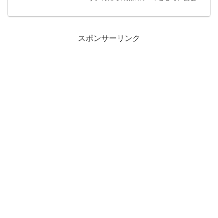
改善が挙げられます。炭酸水が便秘にど
のように作用するのか、そのメカニズム
や効果について探ってみましょう。炭酸
水を寝る前に飲む意義とは？...
スポンサーリンク