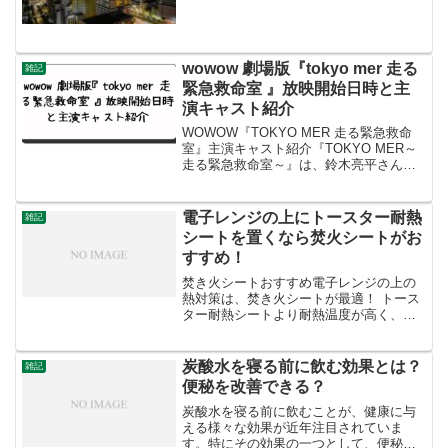
wowow 劇場版『tokyo mer 走る
雑記
緊急救命室 』放映開始日時と主
演キャスト紹介
WOWOW『TOKYO MER 走る緊急救命
室』主演キャスト紹介『TOKYO MER～
走る緊急救命室～』は、鈴木亮平さんが
主演を務める人気ドラマで、東京都の精
鋭救命医療チーム「TOKYO MER」の活
躍を描いています。以下は主なキャスト
電子レンジの上にトースター耐熱
雑記
の紹...
シートを置くなら焚火シートがお
すすめ！
焚き火シートおすすめ電子レンジの上の
熱対策は、焚き火シートが最適！ トース
ター耐熱シートより耐熱温度が高く、万
が一の飛び散りも防ぎます。【PR】ガラ
ス繊維で耐熱温度 約800℃焚き火シート
スパッタシート 防火シート 耐火 耐熱 防
炭酸水を寝る前に飲む効果とは？
雑記
炎 溶接...
便秘を改善できる？
炭酸水を寝る前に飲むことが、健康に与
える様々な効果が近年注目されていま
す。特にその効果の一つとして、便秘の