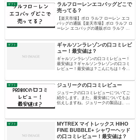
問い合わせください。ロレックス 品薄 解
ラルフローレンエコバッグどこで
ギフト
消ロレックスは、現在...
売ってる？
【楽天市場】ポロ ラルフ ローレン エコ
バッグの通販【楽天市場】ポロ ラルフ ロ
ーレン エコバッグの通販ポロ ラルフ ロ
ーレン エコバッグ：スタイリッシュでエ
コフレンドリーな選択ポロ ラルフ ローレ
ン（Polo Ralph Lauren）は...
ギャルソンラレゾンの口コミレビ
ギフト
ュー！最安値は？
ギャルソンラレゾンの口コミレビュー！
最安値は？ギャルソンラレゾンの口コミ
レビュー！最安値は？こんにちは！今日
は、フレンチシックなモード系カジュア
ルブランドとして知られるギャルソンラ
レゾンの口コミレビューについてご紹介
ジュリークの口コミレビュー
ギフト
します。また、最安値につ...
ジュリークの口コミレビューについてご
紹介します。また、最安値についてもお
伝えしますね。ジュリークの製品は、そ
の自然派の哲学と高品質なオーガニック
成分で知られています。今回は、実際に
ジュリークの製品を使用した方々の生の
声をお届けします。ジュリ...
MYTREX マイトレックス HIHO
ギフト
FINE BUBBLE+ シャワーヘッド
の口コミレビュー！最安値は？