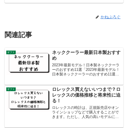
かねぶろぐ
関連記事
ネッククーラー最新日本製おすす
ギフト
め
2023年最新モデル！日本製ネッククーラ
ーのおすすめ11選「2023年最新モデル！
日本製ネッククーラーのおすすめ11選」
電動タイプ: 電動ネッククーラーは持続性
や冷却性が高く、長時間使用することが
できます。電池駆動やUSB充電が可能な
ロレックス買えないいつまで？ロ
ギフト
モデル...
レックスの価格推移と将来性に迫
る！
ロレックスの時計は、正規販売店やオン
ラインショップなどで購入することがで
きます。ただし、人気の高いモデルにつ
いては、入手が困難な場合があります。
詳しい情報については、正規販売店にお