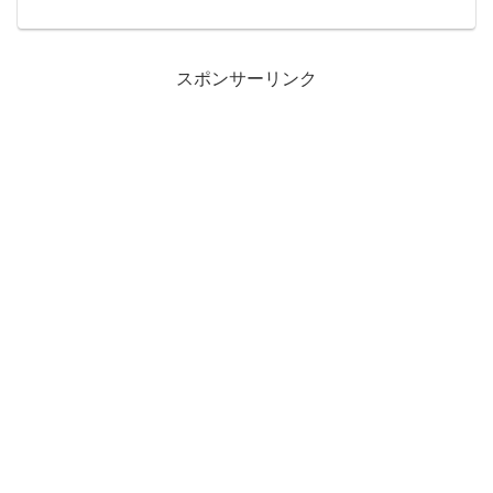
す。ディズニーの魔法が詰まったお部屋
で、贅沢な食事を楽しむことができるこ
のサービスは、まさに夢のような体験で
す。この記事では、そんなルー...
スポンサーリンク