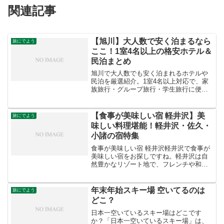
関連記事
【旭川】大人数で安く泊まるなら
旅にでよう
ここ！1室4名以上の格安ホテル＆
民泊まとめ
旭川で大人数でも安く泊まれるホテルや
民泊を厳選紹介。1室4名以上対応で、家
族旅行・グループ旅行・学生旅行に便利
な格安宿をまとめました。
【食事が美味しい宿 軽井沢】美
旅にでよう
味しい料理堪能！軽井沢・佐久・
小諸の宿特集
食事が美味しい宿 軽井沢軽井沢で食事が
美味しい宿をお探しですね。軽井沢は自
然豊かなリゾート地で、フレンチや和食
など様々な料理を楽しめる宿がたくさん
あります。お好みの料理や雰囲気に合わ
せて、おすすめの宿をいくつかご紹介し
年末年始スキー場 空いてるのは
旅にでよう
ますね。The HIR...
どこ？
日本一空いているスキー場はどこです
か？「日本一空いているスキー場」は、