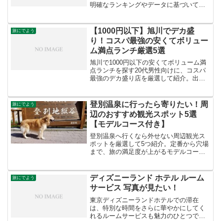
明確なランキングやデータに基づいて特
定することは難しいですが、一般的に
**「穴場」**と呼ばれるような、比較的混
雑を避けてスキーを楽しめるスキー場が
【1000円以下】旭川でデカ盛
旅にでよう
いくつか存在します。*...
り！コスパ最強の安くてボリュー
ム満点ランチ厳選5選
旭川で1000円以下の安くてボリューム満
点ランチを探す20代男性向けに、コスパ
最強のデカ盛り店を厳選して紹介。出張
中でも満腹になれる厳選5店を徹底ガイ
ド。
登別温泉に行ったら寄りたい！周
旅にでよう
辺のおすすめ観光スポット5選
【モデルコース付き】
登別温泉へ行くなら外せない周辺観光ス
ポットを厳選して5つ紹介。定番から穴場
まで、旅の満足度が上がるモデルコース
付きで分かりやすく案内します。
ディズニーランド ホテル ルーム
旅にでよう
サービス 写真が見たい！
東京ディズニーランドホテルでの滞在
は、特別な時間をさらに華やかにしてく
れるルームサービスも魅力のひとつで