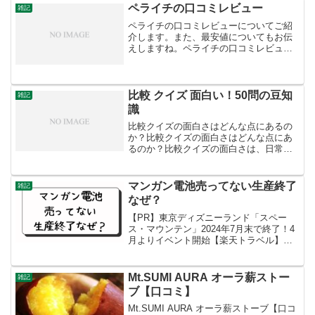
ペライチの口コミレビュー
雑記
ペライチの口コミレビューについてご紹
介します。また、最安値についてもお伝
えしますね。ペライチの口コミレビュー
には以下のようなものがありました。良
い口コミ:1ページ内で全てのアナウンス
が可能で使い勝手が良い390種類以上のテ
ンプレートがあり、...
比較 クイズ 面白い！50問の豆知
雑記
識
比較クイズの面白さはどんな点にあるの
か？比較クイズの面白さはどんな点にあ
るのか？比較クイズの面白さは、日常生
活で見過ごされがちな物事の意外な事実
や、知識の盲点に気づかせてくれる点に
あります。例えば、一見して明らかに思
マンガン電池売ってない生産終了
雑記
える比較でも、実際には予...
なぜ？
【PR】東京ディズニーランド「スペー
ス・マウンテン」2024年7月末で終了！4
月よりイベント開始【楽天トラベル】日
本国内でのマンガン乾電池生産は2008年3
月31日をもって終了しており、以後は海
外生産のみとなっています。国内の販売
Mt.SUMI AURA オーラ
薪ストー
雑記
数も減って...
ブ【口コミ】
Mt.SUMI AURA オーラ薪ストーブ【口コ