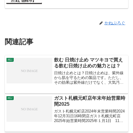
かねぶろぐ
関連記事
飲む 日焼け止め マツキヨで買え
雑記
る飲む日焼け止めの魅力とは？
日焼け止めとは？日焼け止めは、紫外線
から肌を守るための製品です。ただし、
その効果は紫外線だけでなく、大気汚染
やブルーライト（スマホやパソコンから
発生する光）からも肌を守る役割があり
ます。紫外線は肌のシミや老化を促進さ
ガスト札幌元町店年末年始営業時
雑記
せる要因となります。また...
間2025
ガスト札幌元町店2024年末営業時間2024
年12月31日16時閉店ガスト札幌元町店
2025年始営業時間2025年１月1日 11時
開店 21時閉店