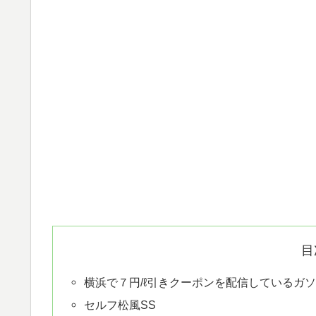
目
横浜で７円/ℓ引きクーポンを配信しているガ
セルフ松風SS