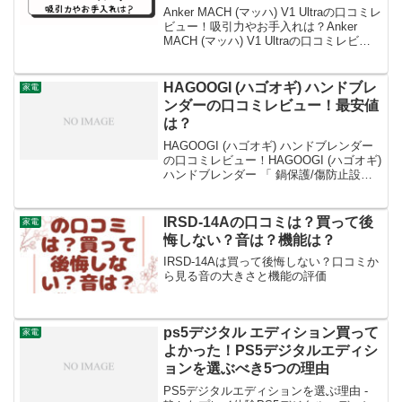
Anker MACH (マッハ) V1 Ultraの口コミレ
ビュー！吸引力やお手入れは？Anker
MACH (マッハ) V1 Ultraの口コミレビュ
ーについてご紹介します。また、吸引力
やお手入れについてもお伝えしますね。
Anker MA...
HAGOOGI (ハゴオギ) ハンドブレ
家電
ンダーの口コミレビュー！最安値
は？
HAGOOGI (ハゴオギ) ハンドブレンダー
の口コミレビュー！HAGOOGI (ハゴオギ)
ハンドブレンダー 「 鍋保護/傷防止設計
」 ブレンダー 離乳食 800Wハイパワー
氷も砕ける 1台6役 泡立て器 フードプロ
セッサー 調理器具...
IRSD-14Aの口コミは？買って後
家電
悔しない？音は？機能は？
IRSD-14Aは買って後悔しない？口コミか
ら見る音の大きさと機能の評価
ps5デジタル エディション買って
家電
よかった！PS5デジタルエディシ
ョンを選ぶべき5つの理由
PS5デジタルエディションを選ぶ理由 -