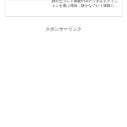
静かなプレイ体験PS5デジタルエディシ
ョンを選ぶ理由：静かなプレイ体験に特
化した解説PS5デジタルエディションを
選ぶ大きな理由の一つに、静かなプレイ
体験が挙げられます。これは、光学ドラ
イブを搭載しな...
スポンサーリンク