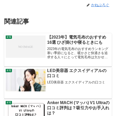
かねぶろぐ
関連記事
【2023年】電気毛布のおすすめ
家電
16選 ひざ掛けや寝るときにも
2023年の電気毛布のおすすめランキング
寒い季節になると、暖かさと快適さを追
求する人々にとって電気毛布は欠かせな
いアイテムとなっています。2023年にお
いても、電気毛布の進化と多様な選択肢
が消費者に提供されており、それぞれの
LED美容器 エクスイディアルの
家電
ユーザーに合った...
口コミ
LED美容器 エクスイディアルの口コミ
Anker MACH (マッハ) V1 Ultraの
家電
口コミ評判は？吸引力やお手入れ
は？