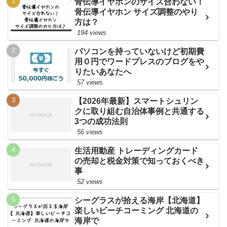
骨伝導イヤホンのサイズ合わない！
骨伝導イヤホン サイズ調整のやり
方は？
194 views
パソコンを持っていないけど初期費
用０円でワードプレスのブログをや
りたいあなたへ
57 views
【2026年最新】スマートシュリン
クに取り組む自治体事例と共通する
3つの成功法則
56 views
生活用動産 トレーディングカード
の売却と税金対策で知っておくべき
事
52 views
シーグラスが拾える海岸【北海道】
楽しいビーチコーミング 北海道の
海岸で