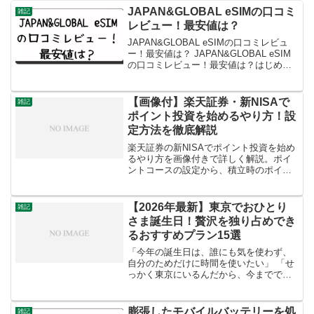
JAPAN&GLOBAL eSIMの口コミ
雑記
レビュー！最安値は？
JAPAN&GLOBAL eSIMの口コミレビュ
ー！最安値は？ JAPAN&GLOBAL eSIM
の口コミレビュー！最安値は？はじめ
に、JAPAN&GLOBAL eSIMの口コミレビ
ューについてご紹介します。また、最安
値についてもお伝えしま...
【画像付】楽天証券・新NISAで
雑記
ポイント投資を始めるやり方！設
定方法を徹底解説
楽天証券の新NISAでポイント投資を始め
るやり方を画像付きで詳しく解説。ポイ
ントコースの設定から、積立時のポイン
ト利用設定まで、初心者が迷いやすいポ
イントを網羅しました。この記事を読み
ながら操作すれば、わずか数分で設定が
【2026年最新】東京でおひとり
雑記
完了します。
さま誕生日！贅沢を独り占めでき
るおすすめプラン15選
「今年の誕生日は、誰にも気を使わず、
自分のためだけに時間を使いたい」 「せ
っかく東京にいるんだから、今までで一
番贅沢なソロ活を楽しみたい」そんなふ
うに考えているあなたへ。 以前は「一人
で誕生日は寂しい？」なんて声もありま
膨張したモバイルバッテリーを処
雑記