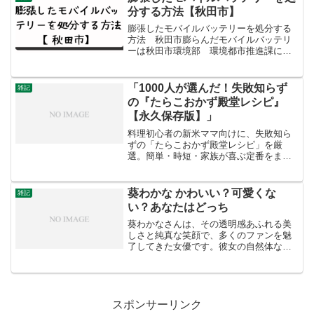
したが、2026年現...
分する方法【秋田市】
膨張したモバイルバッテリーを処分する
方法 秋田市膨らんだモバイルバッテリ
ーは秋田市環境部 環境都市推進課に直
接持ち込みます。秋田市環境部 環境都
市推進課〒010-8560 秋田市山王一丁目1
番1号 本庁舎3階電話：018-888-
「1000人が選んだ！失敗知らず
雑記
5706 ...
の『たらこおかず殿堂レシピ』
【永久保存版】」
料理初心者の新米ママ向けに、失敗知ら
ずの「たらこおかず殿堂レシピ」を厳
選。簡単・時短・家族が喜ぶ定番をまと
めた永久保存版ガイドです。
葵わかな かわいい？可愛くな
雑記
い？あなたはどっち
葵わかなさんは、その透明感あふれる美
しさと純真な笑顔で、多くのファンを魅
了してきた女優です。彼女の自然体な魅
力に引き込まれる人も多く、かわいいと
評価する声が絶えません。しかし、外見
に対する感想は人それぞれであり、好み
や視点によって意見が分か...
スポンサーリンク