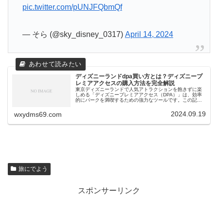
pic.twitter.com/pUNJFQbmQf
— そら (@sky_disney_0317)
April 14, 2024
ディズニーランドdpa買い方とは？ディズニープ
レミアアクセスの購入方法を完全解説
東京ディズニーランドで人気アトラクションを飽きずに楽
しめる「ディズニープレミアアクセス（DPA）」は、効率
的にパークを満喫するための強力なツールです。この記事
では、ディズニープレミアアクセスの基本情報から具体的
な購入方法、そして注意点までを...
2024.09.19
wxydms69.com
旅にでよう
スポンサーリンク