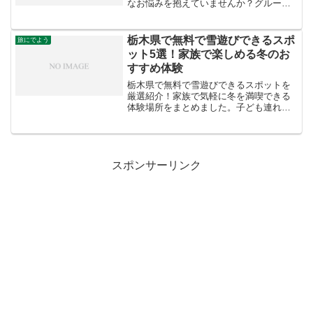
なお悩みを抱えていませんか？グループ
旅行や三世代での家族旅行では、「全員
が一部屋でゆったり過ごせる広い客室が
あるか？」「立地が良く、観光や移動に
栃木県で無料で雪遊びできるスポ
旅にでよう
便利か？」「子どもから...
ット5選！家族で楽しめる冬のお
すすめ体験
栃木県で無料で雪遊びできるスポットを
厳選紹介！家族で気軽に冬を満喫できる
体験場所をまとめました。子ども連れに
もおすすめ。
スポンサーリンク