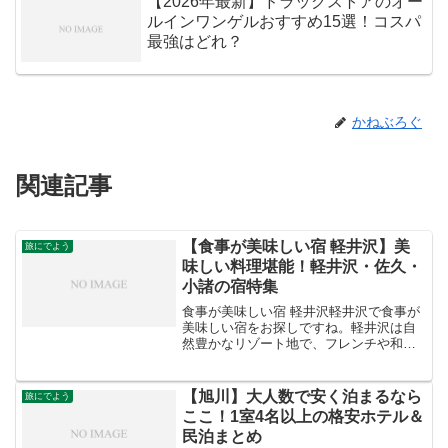
【2026年最新】ドラッグストアのオー
ルインワンゲルおすすめ15選！コスパ
最強はどれ？
かねぶろぐ
関連記事
【食事が美味しい宿 軽井沢】美
旅にでよう
味しい料理堪能！軽井沢・佐久・
小諸の宿特集
食事が美味しい宿 軽井沢軽井沢で食事が
美味しい宿をお探しですね。軽井沢は自
然豊かなリゾート地で、フレンチや和食
など様々な料理を楽しめる宿がたくさん
あります。お好みの料理や雰囲気に合わ
せて、おすすめの宿をいくつかご紹介し
【旭川】大人数で安く泊まるなら
旅にでよう
ますね。The HIR...
ここ！1室4名以上の格安ホテル＆
民泊まとめ