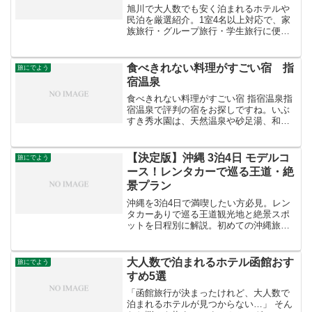
旭川で大人数でも安く泊まれるホテルや
民泊を厳選紹介。1室4名以上対応で、家
族旅行・グループ旅行・学生旅行に便利
な格安宿をまとめました。
食べきれない料理がすごい宿 指
旅にでよう
宿温泉
食べきれない料理がすごい宿 指宿温泉指
宿温泉で評判の宿をお探しですね。いぶ
すき秀水園は、天然温泉や砂足湯、和風
のお部屋を提供しており、JR指宿駅から
無料シャトルもあります。旬の食材を使
った受賞歴のある和風会席料理が楽しめ
【決定版】沖縄 3泊4日 モデルコ
旅にでよう
ると評判です。また、...
ース！レンタカーで巡る王道・絶
景プラン
沖縄を3泊4日で満喫したい方必見。レン
タカーありで巡る王道観光地と絶景スポ
ットを日程別に解説。初めての沖縄旅行
でも失敗しないモデルコースです。
大人数で泊まれるホテル函館おす
旅にでよう
すめ5選
「函館旅行が決まったけれど、大人数で
泊まれるホテルが見つからない…」 そん