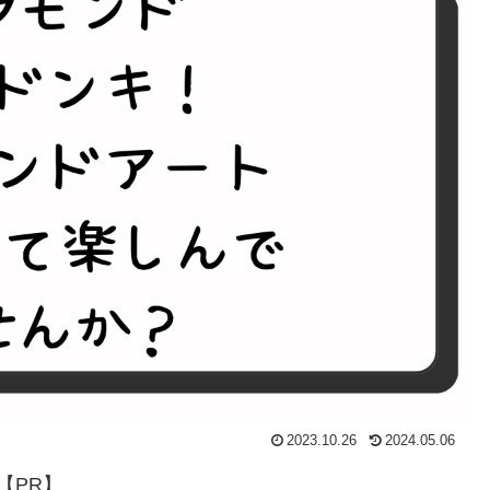
2023.10.26
2024.05.06
【PR】