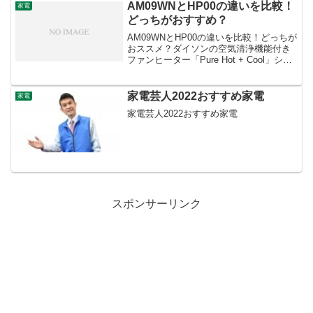
イプ...
AM09WNとHP00の違いを比較！
家電
どっちがおすすめ？
AM09WNとHP00の違いを比較！どっちが
おススメ？ダイソンの空気清浄機能付き
ファンヒーター「Pure Hot + Cool」シリ
ーズには、AM09WNとHP00という2つの
モデルがあります。どちらも温風モード
と涼風モードを備え、夏冬の両...
家電芸人2022おすすめ家電
家電
家電芸人2022おすすめ家電
スポンサーリンク