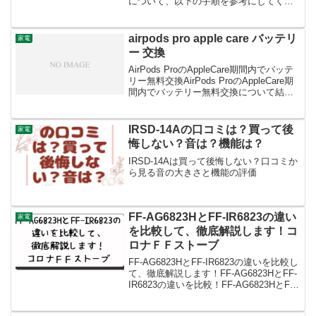
について、以下の手順を参考にしてくだ
さい。承諾を得る: 最初に、不要な家具を
処分する意向を所有者や賃貸管理会社に
伝え、承諾を得る必要があります。賃貸
airpods pro apple care バッテリ
家電
契約書やルールに基づ...
ー 交換
AirPods ProのAppleCare期間内でバッテ
リー無料交換AirPods ProのAppleCare期
間内でバッテリー無料交換について結論
から言うと、AirPods Proのバッテリーが
AppleCare+期間内に80%未満まで劣...
IRSD-14Aの口コミは？買って後
家電
悔しない？音は？機能は？
IRSD-14Aは買って後悔しない？口コミか
ら見る音の大きさと機能の評価
FF-AG6823HとFF-IR6823の違い
家電
を比較して、徹底解説します！コ
ロナＦＦストーブ
FF-AG6823HとFF-IR6823の違いを比較し
て、徹底解説します！FF-AG6823HとFF-
IR6823の違いを比較！FF-AG6823HとFF-
IR6823は、コロナの寒冷地用大型ストー
ブの新モデルです。どちらもFF式輻射タ