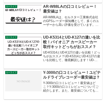
ドです。
AR-W88LAの口コミレビュー！
カーライフ
最安値は？
AR-W88LAは、セルスター工業株式会社
のGPSレーダー探知機として、多くのユ
ーザーから高い評価を受けています。そ
の性能や機能に関する口コミレビューを
まとめると、以下のようなものがありま
す。「受信の精度が非常に高く、新型レ
UD-K5314とUD-K127の違いを比
カーライフ
ーザー式移動オービスに対応しているの
較！パイオニア カースピーカー
で安心してドライブできます。特に逆走
取付キットどっちがおススメ？
警告機能は、高速道路の利用時に大変役
立ちます。」「GPSモジュールの性能が
UD-K5314とUD-K127の違いを比較！どっ
素晴らしく、測位が不安定な場所でも正
ちがおススメ？UD-K5314とUD-K127の違
確な位置情報を提供してくれます。災
いを比較して、徹底解説します！UD-
害・危機管理通報サービスも備わってお
K5314とUD-K127の違いを比較したとこ
り、安全面でも心強いです。」「ユーザ
ろ、以下の4つでした。UD-K5314はハイ
ーセレクト機能が豊富で、自分の好みに
エース専用、U...
Y-3000の口コミレビュー！ユピテ
カーライフ
合わせてカスタマイズできる点が気に入
ルドライブレコーダー最安値は？
っています。さらに、ドライブレコーダ
ーとの相互通信対応も便利です。」以上
Y-3000の口コミレビュー！最安値はど
のような口コミからもわかるように、AR-
こ？Y-3000の口コミレビューについてご
W88LAは高性能で信頼性の高いGPSレー
紹介します。また、最安値についてもお
ダー探知機として評価されています。
伝えしますね。Y-3000は、前後・左右・
車内を200万画素FULL HDで記録する業界
初のリアデュアルカメラ方式のドライ...