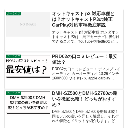
オットキャスト p3 対応車種と
カーライフ
は？オットキャストP3の純正
CarPlay対応車種徹底解説
オットキャスト p3 対応車種 ホンダオッ
トキャストP3は、純正カーナビに後付け
できることで、YouTubeやNetflixなどの
動画視聴や、スマートフォンとの連携を
強化できる便利なアイテムです。特にホ
ンダ車への対応が拡大しており、多くの
PRD62の口コミレビュー！最安
カーライフ
車...
値は？
PRD62の口コミレビュー！ ディスプレイ
オーディオ カーオーディオ 10.26インチ
1600*600 ワイヤレス apple carplay
android auto ミラーリング ドライブレコ
ーダー 前後カメラ 一体型 ズーム機能
S...
DMH-SZ500とDMH-SZ700の違
カーライフ
いを徹底比較！どっちがおすす
め？
DMH-SZ500とDMH-SZ700を徹底比較！
両モデルの違いを詳しく解説し、それぞ
れの特徴とメリットを紹介します。どっ
ちがおすすめか迷っている方必見のガイ