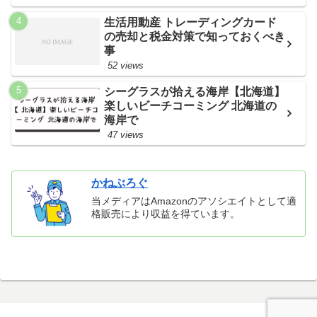
生活用動産 トレーディングカード
の売却と税金対策で知っておくべき
事
52 views
シーグラスが拾える海岸【北海道】
楽しいビーチコーミング 北海道の
海岸で
47 views
かねぶろぐ
当メディアはAmazonのアソシエイトとして適
格販売により収益を得ています。