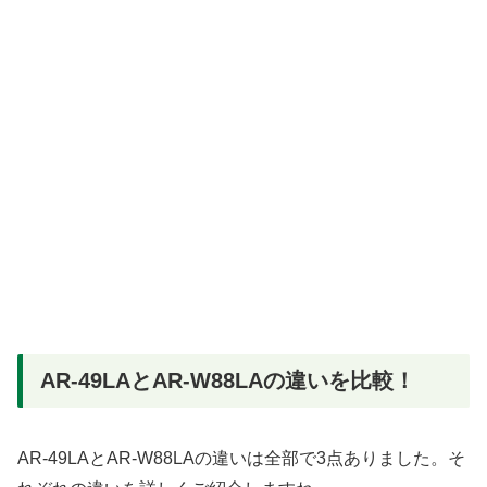
AR-49LAとAR-W88LAの違いを比較！
AR-49LAとAR-W88LAの違いは全部で3点ありました。そ