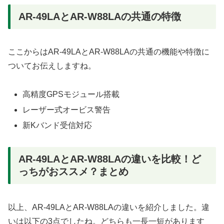
AR-49LAとAR-W88LAの共通の特徴
ここからはAR-49LAとAR-W88LAの共通の機能や特徴に
ついてお伝えしますね。
高精度GPSモジュール搭載
レーザー式オービス警告
新Kバンド受信対応
AR-49LAとAR-W88LAの違いを比較！ど
っちがおススメ？まとめ
以上、AR-49LAとAR-W88LAの違いを紹介しました。違
いは以下の3点でしたね。どちらも一長一短があります