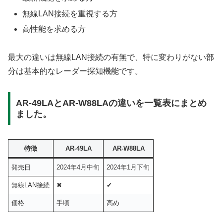
無線LAN接続を重視する方
高性能を求める方
最大の違いは無線LAN接続の有無で、特に変わりがない部
分は基本的なレーダー探知機能です。
AR-49LAとAR-W88LAの違いを一覧表にまとめ
ました。
特徴
AR-49LA
AR-W88LA
発売日
2024年4月中旬
2024年1月下旬
無線LAN接続
✖
✔
価格
手頃
高め