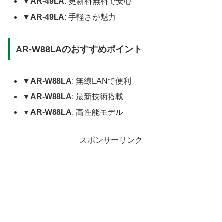
▼
AR-49LA
: 更新料無料で安心
▼
AR-49LA
: 手軽さが魅力
AR-W88LAのおすすめポイント
▼
AR-W88LA
: 無線LANで便利
▼
AR-W88LA
: 最新技術搭載
▼
AR-W88LA
: 高性能モデル
スポンサーリンク