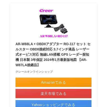
AR-W88LA + OBDIIアダプター RO-117 セット セ
ルスター OBDII接続対応 3.7インチ液晶 レーザー
式オービス対応 無線LAN搭載 GPS レーダー探知
機 日本製 3年保証 2024年1月最新版地図 【AR-
W87LA後継品】
クレールオンラインショップ
Amazonでみる
楽天市場でみる
Yahooショッピングでみる