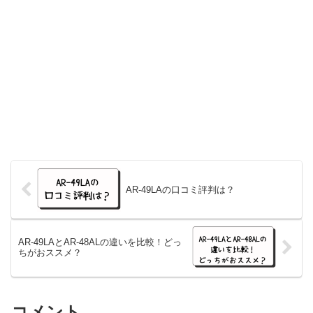
AR-49LAの口コミ評判は？
AR-49LAとAR-48ALの違いを比較！どっ
ちがおススメ？
コメント