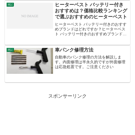
に朗報です！大人向けのかわいらしいぽ
ヒーターベスト バッテリー付き
雑記
わん袖ブラウスの型...
おすすめは？価格比較ランキング
で選ぶおすすめのヒーターベスト
ヒーターベスト バッテリー付きのおすす
めブランドはどれですか？ヒーターベス
ト バッテリー付きのおすすめブランドは
どれですか？ヒーターベスト、気になり
ますね！バッテリー付きのものは、外出
時や寒い場所での作業にとても役立ちま
車パンク修理方法
雑記
す。ヒーターベスト ...
自動車のパンク修理の方法を解説しま
す。内面修理は半永久的ですが外面修理
は応急処置です。ご注意ください
スポンサーリンク