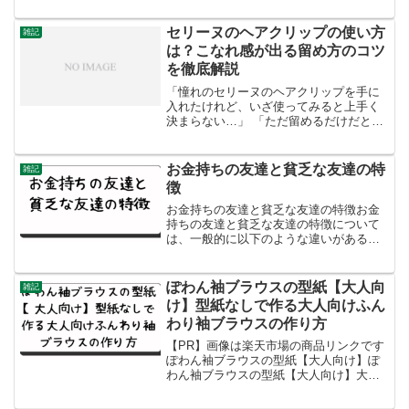
に向上し、選択肢も豊富になってきまし
た。おすすめのWindows携帯ゲーム機こ
セリーヌのヘアクリップの使い方
雑記
こでは、代...
は？こなれ感が出る留め方のコツ
を徹底解説
「憧れのセリーヌのヘアクリップを手に
入れたけれど、いざ使ってみると上手く
決まらない…」 「ただ留めるだけだと、
なんだかおばさんぽく見えてしまう」
SNSで見かけるおしゃれな人たちのよう
に、“こなれ感”のあるスタイルを作るのは
お金持ちの友達と貧乏な友達の特
雑記
意外と難しいですよ...
徴
お金持ちの友達と貧乏な友達の特徴お金
持ちの友達と貧乏な友達の特徴について
は、一般的に以下のような違いがあると
言われています：時間の使い方: お金持ち
は時間を有効に使い、自己投資や人脈構
築に時間を費やす傾向があります。一
ぽわん袖ブラウスの型紙【大人向
雑記
方、貧乏な人は短期的な...
け】型紙なしで作る大人向けふん
わり袖ブラウスの作り方
【PR】画像は楽天市場の商品リンクです
ぽわん袖ブラウスの型紙【大人向け】ぽ
わん袖ブラウスの型紙【大人向け】大人
向けのかわいいぽわん袖ブラウスの型紙
導入ファッション愛好者やDIY派の皆さん