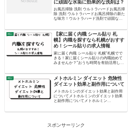
に頑固な水垢に効果的な洗剤は？
お風呂掃除 洗剤 ウルトラハードお風呂掃
除 洗剤 ウルトラハードお風呂掃除の新た
な味方！ウルトラハード洗剤で頑固な汚
れをスッキリはじめにお風呂掃除は、家
庭の中でも一番頻繁に行う必要がある掃
除の一つです。しかし、湯垢や水垢、石
【家に届く内職 シール貼り 札
雑記
鹸カスなどの頑固...
幌】内職を探すなら札幌がおすす
め！シール貼りの求人情報
家に届く内職 シール貼り 札幌"札幌でで
きる！家に届くシール貼りの内職始めて
みませんか？"おうち時間を有効活用し
て、家にいながらにして収入を得る方法
として注目されているのが、「家に届く
内職」。その中でも手軽で始めやすいシ
メトホルミン ダイエット 危険性
雑記
ール貼りの内職が、札...
ダイエット効果と副作用について
メトホルミンのダイエット効果と副作用
についてメトホルミンのダイエット効果
と副作用についてメトホルミン
（Metformin）は、糖尿病の治療に一般的
に使用される薬物であり、一部の人々に
とってダイエット効果が期待されていま
す。以下に、メトホルミ...
スポンサーリンク