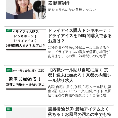
器 動画制作
夢をあきらめない各種レッスン
ドライアイス購入ドンキホーテ！
雑記
ドライアイスを24時間購入できる
お店は？
寒冷物資や特殊な冷却ニーズに応えるた
め、ドライアイスの購入が必要な場面が
あります。その際、24時間いつでも手軽
に入手できるお店が求められます。そこ
で、多くの人に親しまれている「ドン・
キホーテ」は、その利便性と幅広い品揃
【内職シール貼り自宅に届く 京
雑記
えで知られています。ドライアイスを24
都】週末に始める！京都の内職シ
時間手に入れることができるドン・キホ
ール貼り求人
ーテは、急なイベントや冷蔵が必要な状
況に迅速に対応する頼もしい存在です。
内職,自宅に届く,京都,在宅,シール貼り,募
集,福知山,ハローワーク,山科,バイト,京田
辺市京都で内職を始めよう！自宅に届く
仕事で副収入を稼ごう皆さんこんにち
は！今回は、京都府内で自宅に届く内職
の募集情報についてお伝えします。在宅
風呂掃除 洗剤 最強アイテムよく
雑記
ワークやバ...
落ちる！お風呂の汚れの中でも特