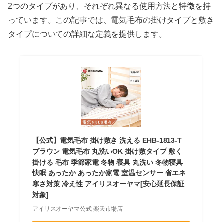
2つのタイプがあり、それぞれ異なる使用方法と特徴を持
っています。この記事では、電気毛布の掛けタイプと敷き
タイプについての詳細な定義を提供します。
【公式】電気毛布 掛け敷き 洗える EHB-1813-T
ブラウン 電気毛布 丸洗いOK 掛け敷タイプ 敷く
掛ける 毛布 季節家電 冬物 寝具 丸洗い 冬物寝具
快眠 あったか あったか家電 室温センサー 省エネ
寒さ対策 冷え性 アイリスオーヤマ[安心延長保証
対象]
アイリスオーヤマ公式 楽天市場店